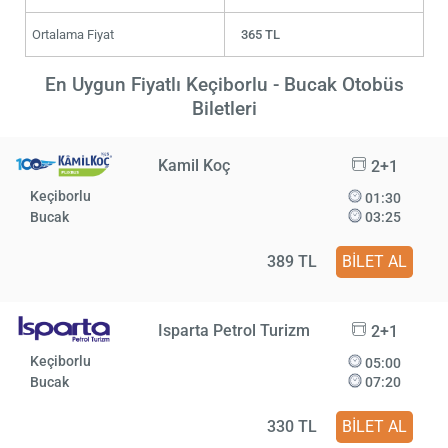
Ortalama Fiyat
365 TL
En Uygun Fiyatlı Keçiborlu - Bucak Otobüs
Biletleri
Kamil Koç
2+1
Keçiborlu
01:30
Bucak
03:25
389 TL
BİLET AL
Isparta Petrol Turizm
2+1
Keçiborlu
05:00
Bucak
07:20
330 TL
BİLET AL