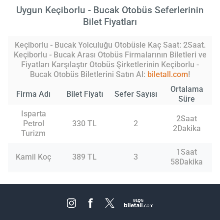
Uygun Keçiborlu - Bucak Otobüs Seferlerinin
Bilet Fiyatları
Keçiborlu - Bucak Yolculuğu Otobüsle Kaç Saat: 2Saat.
Keçiborlu - Bucak Arası Otobüs Firmalarının Biletleri ve
Fiyatları Karşılaştır Otobüs Şirketlerinin Keçiborlu -
Bucak Otobüs Biletlerini Satın Al:
biletall.com
!
Ortalama
Firma Adı
Bilet Fiyatı
Sefer Sayısı
Süre
Isparta
2Saat
Petrol
330 TL
2
2Dakika
Turizm
1Saat
Kamil Koç
389 TL
3
58Dakika