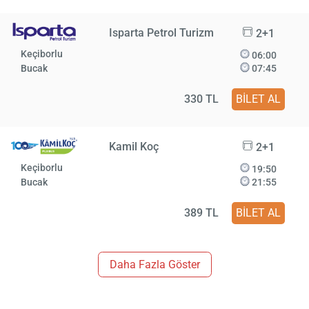
Isparta Petrol Turizm
2+1
Keçiborlu
06:00
Bucak
07:45
330 TL
BİLET AL
Kamil Koç
2+1
Keçiborlu
19:50
Bucak
21:55
389 TL
BİLET AL
Daha Fazla Göster