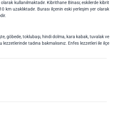
larak kullanılmaktadır. Kibrithane Binası; eskilerde kibrit
0 km uzaklıktadır. Burası ilçenin eski yerleşim yer olarak
dir.
şte, göbede, toklubaşı, hindi dolma, kara kabak, tuvalak ve
u lezzetlerinde tadına bakmalısınız. Enfes lezzetleri ile ilçe