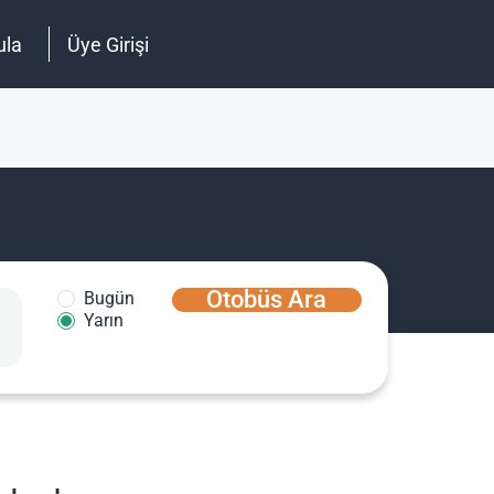
ula
Üye Girişi
Otobüs Ara
Bugün
Yarın