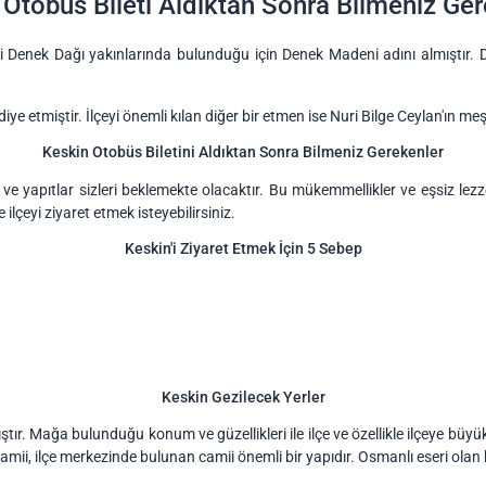
 Otobüs Bileti Aldıktan Sonra Bilmeniz Ger
mini Denek Dağı yakınlarında bulunduğu için Denek Madeni adını almıştır.
ye etmiştir. İlçeyi önemli kılan diğer bir etmen ise Nuri Bilge Ceylan'ın meş
Keskin Otobüs Biletini Aldıktan Sonra Bilmeniz Gerekenler
 yapıtlar sizleri beklemekte olacaktır. Bu mükemmellikler ve eşsiz lezzetl
le ilçeyi ziyaret etmek isteyebilirsiniz.
Keskin'i Ziyaret Etmek İçin 5 Sebep
Keskin Gezilecek Yerler
. Mağa bulunduğu konum ve güzellikleri ile ilçe ve özellikle ilçeye büyük 
 Camii, ilçe merkezinde bulunan camii önemli bir yapıdır. Osmanlı eseri ola