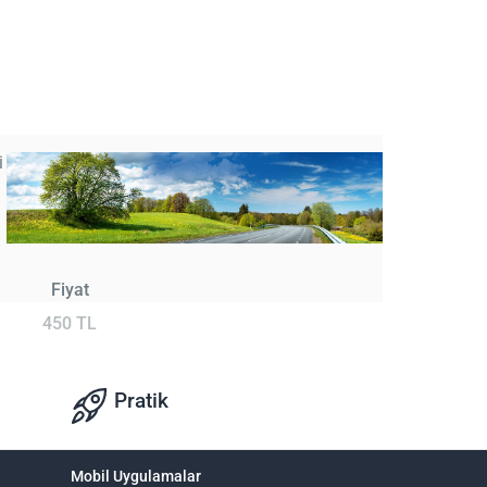
i
Fiyat
450 TL
Pratik
Mobil Uygulamalar