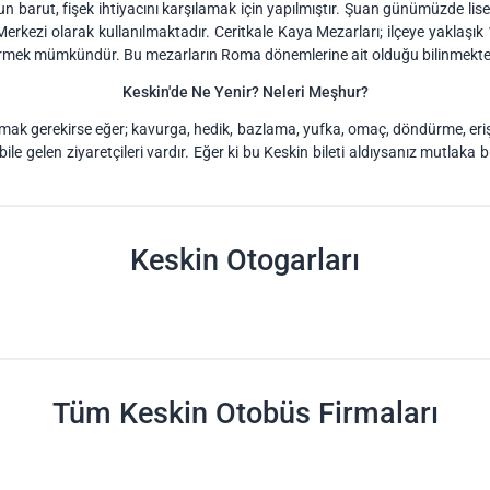
n barut, fişek ihtiyacını karşılamak için yapılmıştır. Şuan günümüzde lise o
kezi olarak kullanılmaktadır. Ceritkale Kaya Mezarları; ilçeye yaklaşık 1
görmek mümkündür. Bu mezarların Roma dönemlerine ait olduğu bilinmekte
Keskin'de Ne Yenir? Neleri Meşhur?
alamak gerekirse eğer; kavurga, hedik, bazlama, yufka, omaç, döndürme, eri
ile gelen ziyaretçileri vardır. Eğer ki bu Keskin bileti aldıysanız mutlaka b
Keskin Otogarları
Tüm Keskin Otobüs Firmaları