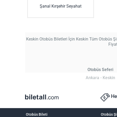
Şanal Kırşehir Seyahat
Keskin Otobüs Biletleri İçin Keskin Tüm Otobüs Şirk
Fiya
Otobüs Seferi
Ankara - Keskin
He
Otobüs Bileti
Otobüs Şi