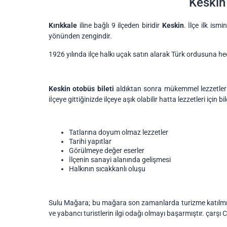
Keskin
Kırıkkale
iline bağlı 9 ilçeden biridir
Keskin
. İlçe ilk is
yönünden zengindir.
1926 yılında ilçe halkı uçak satın alarak Türk ordusuna hedi
Keskin otobüs bileti
aldıktan sonra mükemmel lezzetler ve
iİçeye gittiğinizde ilçeye aşık olabilir hatta lezzetleri için bi
Tatlarına doyum olmaz lezzetler
Tarihi yapıtlar
Görülmeye değer eserler
İlçenin sanayi alanında gelişmesi
Halkının sıcakkanlı oluşu
Sulu Mağara; bu mağara son zamanlarda turizme katılmıştır
ve yabancı turistlerin ilgi odağı olmayı başarmıştır. çarşı