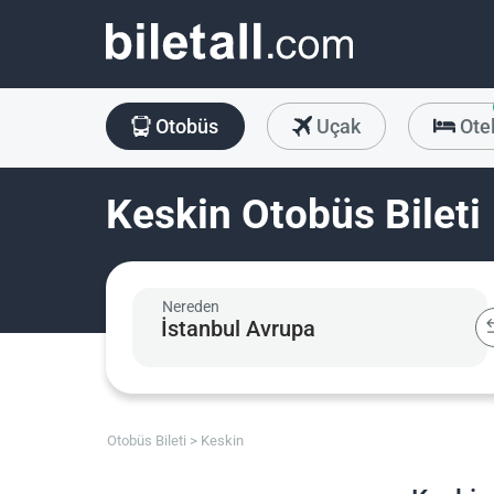
Otobüs
Uçak
Ote
Keskin Otobüs Bileti
Nereden
Otobüs Bileti
Keskin