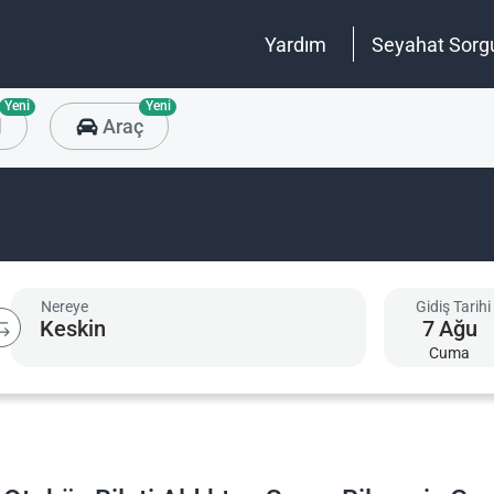
Yardım
Seyahat Sorg
Yeni
Yeni
l
Araç
Nereye
Gidiş Tarihi
7
Ağu
Cuma