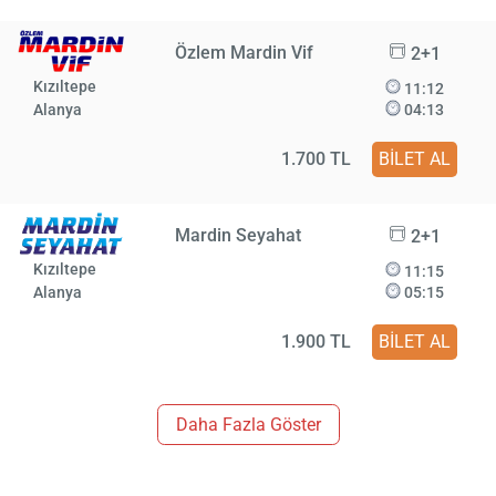
Özlem Mardin Vif
2+1
Kızıltepe
11:12
Alanya
04:13
1.700 TL
BİLET AL
Mardin Seyahat
2+1
Kızıltepe
11:15
Alanya
05:15
1.900 TL
BİLET AL
Daha Fazla Göster