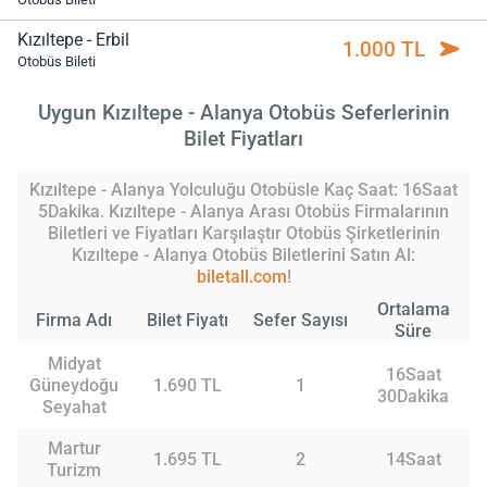
Kızıltepe - Erbil
1.000 TL
Otobüs Bileti
Uygun Kızıltepe - Alanya Otobüs Seferlerinin
Bilet Fiyatları
Kızıltepe - Alanya Yolculuğu Otobüsle Kaç Saat: 16Saat
5Dakika. Kızıltepe - Alanya Arası Otobüs Firmalarının
Biletleri ve Fiyatları Karşılaştır Otobüs Şirketlerinin
Kızıltepe - Alanya Otobüs Biletlerini Satın Al:
biletall.com
!
Ortalama
Firma Adı
Bilet Fiyatı
Sefer Sayısı
Süre
Midyat
16Saat
Güneydoğu
1.690 TL
1
30Dakika
Seyahat
Martur
1.695 TL
2
14Saat
Turizm