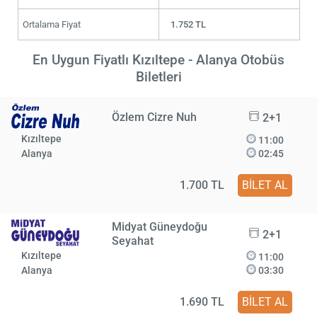
Ortalama Fiyat
1.752 TL
En Uygun Fiyatlı Kızıltepe - Alanya Otobüs
Biletleri
Özlem Cizre Nuh
2+1
Kızıltepe
11:00
Alanya
02:45
1.700 TL
BİLET AL
Midyat Güneydoğu
2+1
Seyahat
Kızıltepe
11:00
Alanya
03:30
1.690 TL
BİLET AL