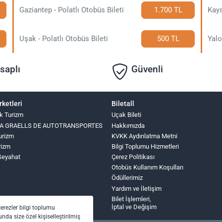
Gaziantep - Polatlı Otobüs Bileti
1.700 TL
Kays
Uşak - Polatlı Otobüs Bileti
500 TL
Yalo
saplı
Güvenli
rketleri
Biletall
k Turizm
Uçak Bileti
INA GRAELLS DE AUTOTRANSPORTES
Hakkımızda
urizm
KVKK Aydınlatma Metni
rizm
Bilgi Toplumu Hizmetleri
Seyahat
Çerez Politikası
Otobüs Kullanım Koşulları
Ödüllerimiz
Yardım ve İletişim
Bilet İşlemleri,
İptal ve Değişim
çerezler bilgi toplumu
nda size özel kişiselleştirilmiş