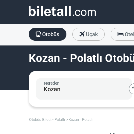
Otobüs
Uçak
Ote
Kozan - Polatlı Otobü
Nereden
Otobüs Bileti
Polatlı
Kozan - Polatlı