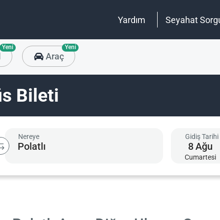
Yardım
Seyahat Sorg
Yeni
Yeni
l
Araç
s Bileti
Nereye
Gidiş Tarihi
8
Ağu
Cumartesi