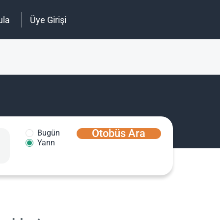
ula
Üye Girişi
Otobüs Ara
Bugün
Yarın