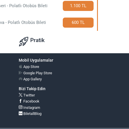
eri - Polatlı Otobüs Bileti
1.100 TL
va - Polatlı Otobüs Bileti
600 TL
Pratik
Mobil Uygulamalar
App Store
Google Play Store
App Gallery
Bizi Takip Edin
Twitter
Facebook
Instagram
BiletallBlog