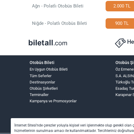
Ağrı - Polatlı Otobüs Bileti
2.000 TL
Niğde - Polatlı Otobüs Bileti
900 TL
He
Otobüs Bileti
Otobüs Şi
En Uygun Otobüs Bileti
Öz Ermene
Tüm Seferler
S.A. ALS
Destinasyonlar
Türkoğlu T
Otobüs Şirketleri
Esadaş Tu
Terminaller
Karapınar 
Kampanya ve Promosyonlar
İnternet Sitesi’nde çerezler yoluyla kişisel veri işlenmekte olup gerekli olan 
hizmetlerinin sunulması amacı ile kullanılmaktadır. Tercihleriniz doğrultusu