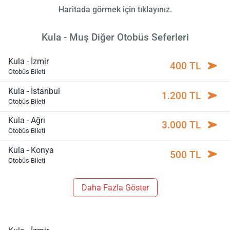
Haritada görmek için tıklayınız.
Kula - Muş Diğer Otobüs Seferleri
Kula - İzmir
400 TL
Otobüs Bileti
Kula - İstanbul
1.200 TL
Otobüs Bileti
Kula - Ağrı
3.000 TL
Otobüs Bileti
Kula - Konya
500 TL
Otobüs Bileti
Daha Fazla Göster