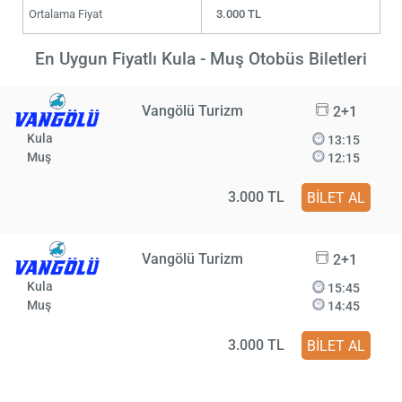
Ortalama Fiyat
3.000 TL
En Uygun Fiyatlı Kula - Muş Otobüs Biletleri
Vangölü Turizm
2+1
Kula
13:15
Muş
12:15
3.000 TL
BİLET AL
Vangölü Turizm
2+1
Kula
15:45
Muş
14:45
3.000 TL
BİLET AL