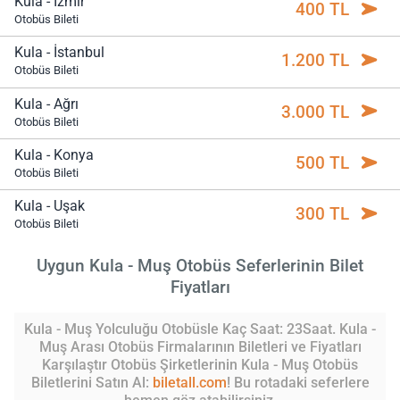
Kula - İzmir
400 TL
Otobüs Bileti
Kula - İstanbul
1.200 TL
Otobüs Bileti
Kula - Ağrı
3.000 TL
Otobüs Bileti
Kula - Konya
500 TL
Otobüs Bileti
Kula - Uşak
300 TL
Otobüs Bileti
Uygun Kula - Muş Otobüs Seferlerinin Bilet
Fiyatları
Kula - Muş Yolculuğu Otobüsle Kaç Saat: 23Saat. Kula -
Muş Arası Otobüs Firmalarının Biletleri ve Fiyatları
Karşılaştır Otobüs Şirketlerinin Kula - Muş Otobüs
Biletlerini Satın Al:
biletall.com
! Bu rotadaki seferlere