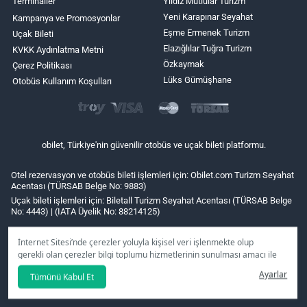
Terminaller
Yıldız Mutlular Turizm
Yeni Karapınar Seyahat
Kampanya ve Promosyonlar
Eşme Ermenek Turizm
Uçak Bileti
Elazığlılar Tuğra Turizm
KVKK Aydınlatma Metni
Özkaymak
Çerez Politikası
Lüks Gümüşhane
Otobüs Kullanım Koşulları
obilet, Türkiye'nin güvenilir otobüs ve uçak bileti platformu.
Otel rezervasyon ve otobüs bileti işlemleri için: Obilet.com Turizm Seyahat
Acentası (TÜRSAB Belge No: 9883)
Uçak bileti işlemleri için: Biletall Turizm Seyahat Acentası (TÜRSAB Belge
No: 4443) | (IATA Üyelik No: 88214125)
İnternet Sitesi’nde çerezler yoluyla kişisel veri işlenmekte olup
gerekli olan çerezler bilgi toplumu hizmetlerinin sunulması amacı ile
kullanılmaktadır. Tercihleriniz doğrultusunda size özel
Ayarlar
Tümünü Kabul Et
kişiselleştirilmiş çerezleri ve özel kampanyaları
reddet
seçeneğine
tıklamanız halinde kullanımınıza sunamayacağız.
Aydınlatma Metni
’mizi lütfen inceleyiniz.