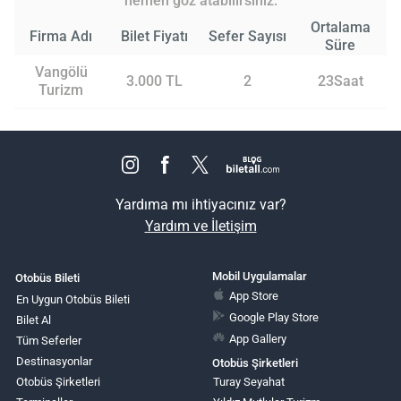
hemen göz atabilirsiniz.
Ortalama
Firma Adı
Bilet Fiyatı
Sefer Sayısı
Süre
Vangölü
3.000 TL
2
23Saat
Turizm
Yardıma mı ihtiyacınız var?
Yardım ve İletişim
Mobil Uygulamalar
Otobüs Bileti
App Store
En Uygun Otobüs Bileti
Google Play Store
Bilet Al
App Gallery
Tüm Seferler
Destinasyonlar
Otobüs Şirketleri
Otobüs Şirketleri
Turay Seyahat