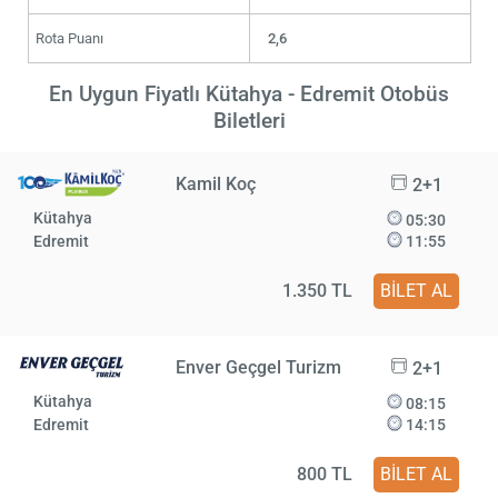
Rota Puanı
2,6
En Uygun Fiyatlı Kütahya - Edremit Otobüs
Biletleri
Kamil Koç
2+1
Kütahya
05:30
Edremit
11:55
1.350 TL
BİLET AL
Enver Geçgel Turizm
2+1
Kütahya
08:15
Edremit
14:15
800 TL
BİLET AL