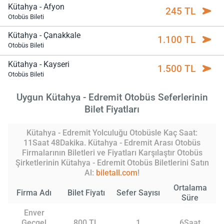
Kütahya - Afyon
245 TL
Otobüs Bileti
Kütahya - Çanakkale
1.100 TL
Otobüs Bileti
Kütahya - Kayseri
1.500 TL
Otobüs Bileti
Uygun Kütahya - Edremit Otobüs Seferlerinin
Bilet Fiyatları
Kütahya - Edremit Yolculuğu Otobüsle Kaç Saat:
11Saat 48Dakika. Kütahya - Edremit Arası Otobüs
Firmalarının Biletleri ve Fiyatları Karşılaştır Otobüs
Şirketlerinin Kütahya - Edremit Otobüs Biletlerini Satın
Al:
biletall.com
!
Ortalama
Firma Adı
Bilet Fiyatı
Sefer Sayısı
Süre
Enver
Geçgel
800 TL
1
6Saat