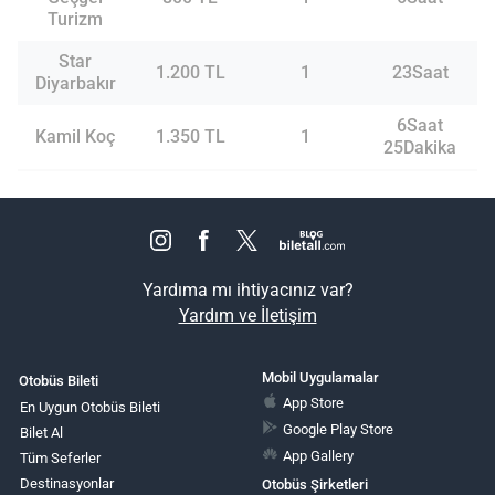
Turizm
Star
1.200 TL
1
23Saat
Diyarbakır
6Saat
Kamil Koç
1.350 TL
1
25Dakika
Yardıma mı ihtiyacınız var?
Yardım ve İletişim
Mobil Uygulamalar
Otobüs Bileti
App Store
En Uygun Otobüs Bileti
Google Play Store
Bilet Al
App Gallery
Tüm Seferler
Destinasyonlar
Otobüs Şirketleri