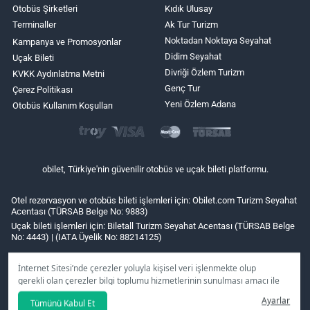
Otobüs Şirketleri
Kıdık Ulusay
Terminaller
Ak Tur Turizm
Noktadan Noktaya Seyahat
Kampanya ve Promosyonlar
Didim Seyahat
Uçak Bileti
Divriği Özlem Turizm
KVKK Aydınlatma Metni
Genç Tur
Çerez Politikası
Yeni Özlem Adana
Otobüs Kullanım Koşulları
obilet, Türkiye'nin güvenilir otobüs ve uçak bileti platformu.
Otel rezervasyon ve otobüs bileti işlemleri için: Obilet.com Turizm Seyahat
Acentası (TÜRSAB Belge No: 9883)
Uçak bileti işlemleri için: Biletall Turizm Seyahat Acentası (TÜRSAB Belge
No: 4443) | (IATA Üyelik No: 88214125)
İnternet Sitesi’nde çerezler yoluyla kişisel veri işlenmekte olup
gerekli olan çerezler bilgi toplumu hizmetlerinin sunulması amacı ile
kullanılmaktadır. Tercihleriniz doğrultusunda size özel
Ayarlar
Tümünü Kabul Et
kişiselleştirilmiş çerezleri ve özel kampanyaları
reddet
seçeneğine