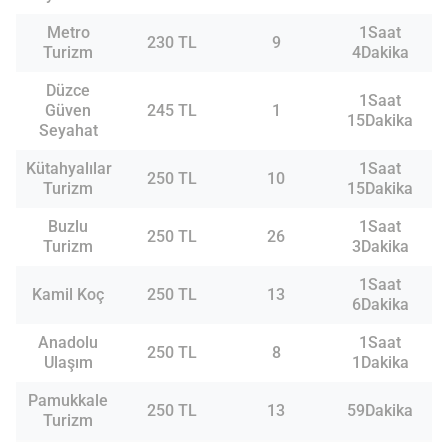
Metro
1Saat
230 TL
9
Turizm
4Dakika
Düzce
1Saat
Güven
245 TL
1
15Dakika
Seyahat
Kütahyalılar
1Saat
250 TL
10
Turizm
15Dakika
Buzlu
1Saat
250 TL
26
Turizm
3Dakika
1Saat
Kamil Koç
250 TL
13
6Dakika
Anadolu
1Saat
250 TL
8
Ulaşım
1Dakika
Pamukkale
250 TL
13
59Dakika
Turizm