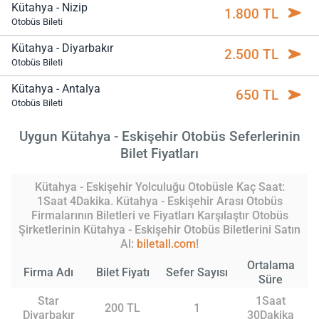
Kütahya - Nizip
1.800 TL
Otobüs Bileti
Kütahya - Diyarbakır
2.500 TL
Otobüs Bileti
Kütahya - Antalya
650 TL
Otobüs Bileti
Uygun Kütahya - Eskişehir Otobüs Seferlerinin
Bilet Fiyatları
Kütahya - Eskişehir Yolculuğu Otobüsle Kaç Saat:
1Saat 4Dakika. Kütahya - Eskişehir Arası Otobüs
Firmalarının Biletleri ve Fiyatları Karşılaştır Otobüs
Şirketlerinin Kütahya - Eskişehir Otobüs Biletlerini Satın
Al:
biletall.com
!
Ortalama
Firma Adı
Bilet Fiyatı
Sefer Sayısı
Süre
Star
1Saat
200 TL
1
Diyarbakır
30Dakika