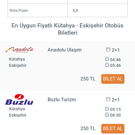
Rota Puanı
3,3
En Uygun Fiyatlı Kütahya - Eskişehir Otobüs
Biletleri
Anadolu Ulaşım
2+1
Kütahya
04:46
Eskişehir
05:46
250 TL
BİLET AL
Buzlu Turizm
2+1
Kütahya
05:15
Eskişehir
06:30
250 TL
BİLET AL