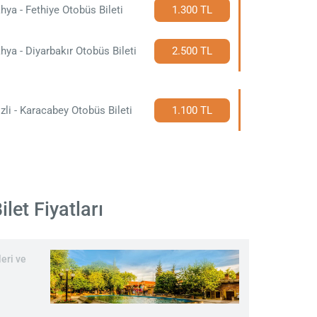
hya - Fethiye Otobüs Bileti
1.300 TL
hya - Diyarbakır Otobüs Bileti
2.500 TL
zli - Karacabey Otobüs Bileti
1.100 TL
let Fiyatları
eri ve