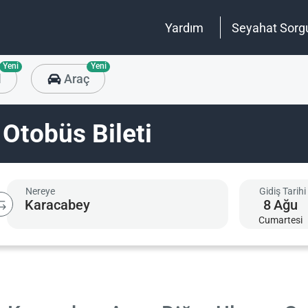
Yardım
Seyahat Sorg
Yeni
Yeni
l
Araç
Otobüs Bileti
Nereye
Gidiş Tarihi
8
Ağu
Cumartesi