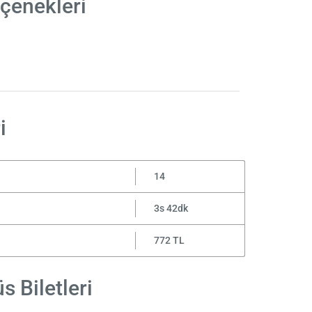
çenekleri
i
14
3s 42dk
772 TL
 Biletleri