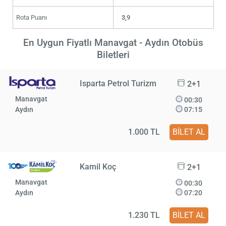
Rota Puanı
3,9
En Uygun Fiyatlı Manavgat - Aydın Otobüs
Biletleri
Isparta Petrol Turizm
2+1
Manavgat
00:30
Aydın
07:15
1.000 TL
BİLET AL
Kamil Koç
2+1
Manavgat
00:30
Aydın
07:20
1.230 TL
BİLET AL