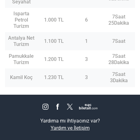
Seyahat
Isparta
7Saat
Petrol
1.000 TL
6
25Dakika
Turizm
Antalya Net
1.100 TL
1
7Saat
Turizm
Pamukkale
7Saat
1.200 TL
3
Turizm
28Dakika
7Saat
Kamil Koç
1.230 TL
3
3Dakika
Yardıma mı ihtiyacınız var?
Yardım ve İletişim