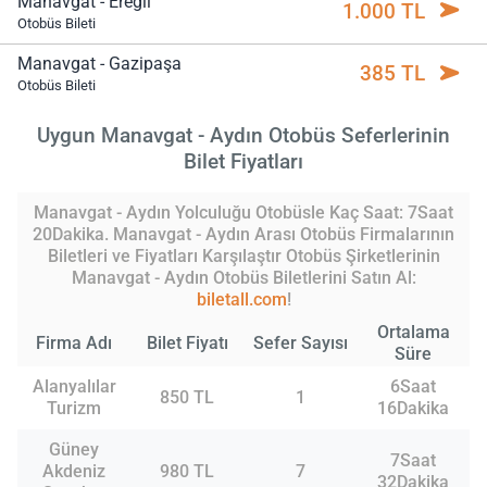
Manavgat - Ereğli
1.000 TL
Otobüs Bileti
Manavgat - Gazipaşa
385 TL
Otobüs Bileti
Uygun Manavgat - Aydın Otobüs Seferlerinin
Bilet Fiyatları
Manavgat - Aydın Yolculuğu Otobüsle Kaç Saat: 7Saat
20Dakika. Manavgat - Aydın Arası Otobüs Firmalarının
Biletleri ve Fiyatları Karşılaştır Otobüs Şirketlerinin
Manavgat - Aydın Otobüs Biletlerini Satın Al:
biletall.com
!
Ortalama
Firma Adı
Bilet Fiyatı
Sefer Sayısı
Süre
Alanyalılar
6Saat
850 TL
1
Turizm
16Dakika
Güney
7Saat
Akdeniz
980 TL
7
32Dakika