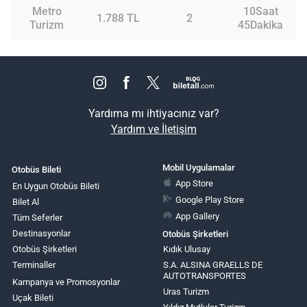
Metro
10Saat
1.788 TL
2
Turizm
45Dakika
Yardıma mı ihtiyacınız var?
Yardım ve İletişim
Mobil Uygulamalar
Otobüs Bileti
App Store
En Uygun Otobüs Bileti
Google Play Store
Bilet Al
App Gallery
Tüm Seferler
Destinasyonlar
Otobüs Şirketleri
Otobüs Şirketleri
Kıdık Ulusay
Terminaller
S.A. ALSINA GRAELLS DE
AUTOTRANSPORTES
Kampanya ve Promosyonlar
Uras Turizm
Uçak Bileti