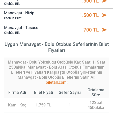
1.300 TL
Otobüs Bileti
Manavgat - Nizip
1.500 TL
Otobüs Bileti
Manavgat - Taşucu
700 TL
Otobüs Bileti
Uygun Manavgat - Bolu Otobüs Seferlerinin Bilet
Fiyatları
Manavgat - Bolu Yolculuğu Otobüsle Kaç Saat: 11Saat
25Dakika. Manavgat - Bolu Arası Otobüs Firmalarının
Biletleri ve Fiyatları Karşılaştır Otobüs Şirketlerinin
Manavgat - Bolu Otobüs Biletlerini Satın Al:
biletall.com
!
Ortalama
Firma Adı
Bilet Fiyatı
Sefer Sayısı
Süre
12Saat
Kamil Koç
1.759 TL
1
45Dakika