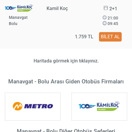
Kamil Koç
2+1
Manavgat
21:00
Bolu
09:45
1.759 TL
BİLET AL
Haritada görmek için tıklayınız.
Manavgat - Bolu Arası Giden Otobüs Firmaları
Manavgat - Bolu Diğer Otobüs Seferleri