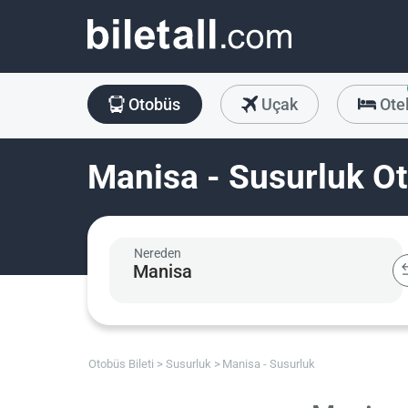
Otobüs
Uçak
Ote
Manisa - Susurluk Ot
Nereden
Otobüs Bileti
Susurluk
Manisa - Susurluk