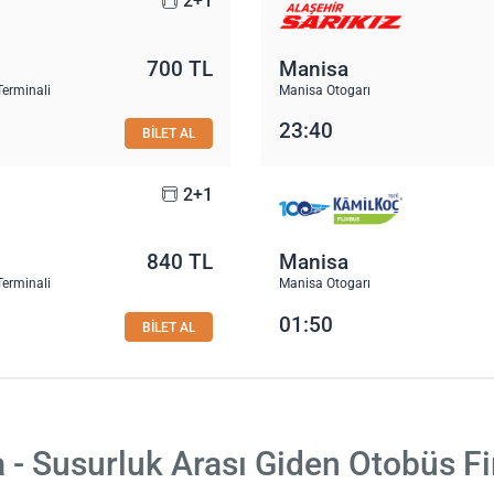
2+1
700 TL
Manisa
Terminali
Manisa Otogarı
23:40
BİLET AL
2+1
840 TL
Manisa
Terminali
Manisa Otogarı
01:50
BİLET AL
 - Susurluk Arası Giden Otobüs Fi