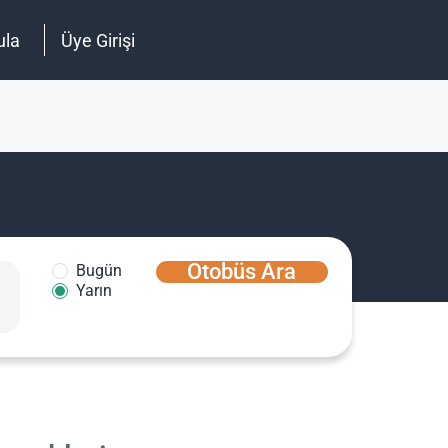
ula
Üye Girişi
Otobüs Ara
Bugün
Yarın