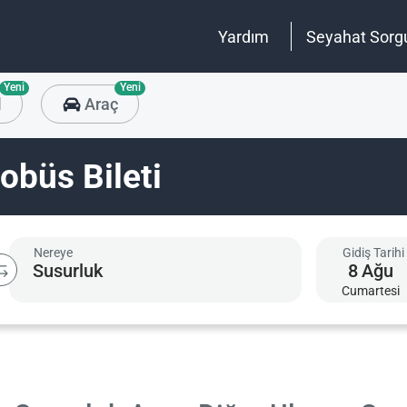
Yardım
Seyahat Sorg
Yeni
Yeni
l
Araç
obüs Bileti
Nereye
Gidiş Tarihi
8
Ağu
Cumartesi