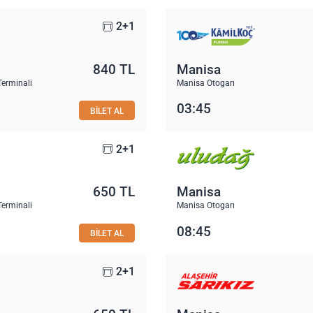
2+1
840 TL
Manisa
Terminali
Manisa Otogarı
03:45
BİLET AL
2+1
650 TL
Manisa
Terminali
Manisa Otogarı
08:45
BİLET AL
2+1