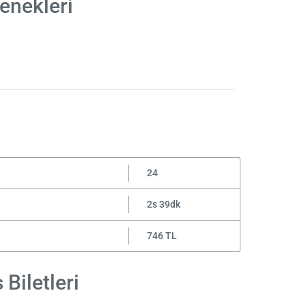
enekleri
24
2s 39dk
746 TL
Biletleri