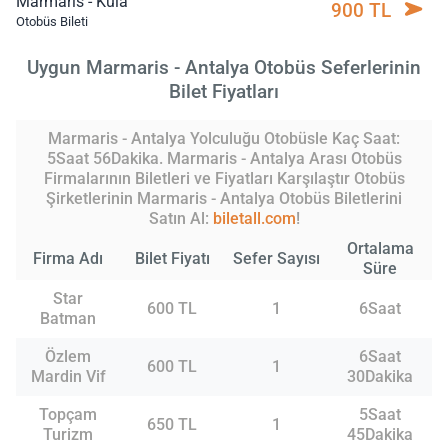
Marmaris - Kula
900 TL
Otobüs Bileti
Uygun Marmaris - Antalya Otobüs Seferlerinin
Bilet Fiyatları
Marmaris - Antalya Yolculuğu Otobüsle Kaç Saat:
5Saat 56Dakika. Marmaris - Antalya Arası Otobüs
Firmalarının Biletleri ve Fiyatları Karşılaştır Otobüs
Şirketlerinin Marmaris - Antalya Otobüs Biletlerini
Satın Al:
biletall.com
!
Ortalama
Firma Adı
Bilet Fiyatı
Sefer Sayısı
Süre
Star
600 TL
1
6Saat
Batman
Özlem
6Saat
600 TL
1
Mardin Vif
30Dakika
Topçam
5Saat
650 TL
1
Turizm
45Dakika