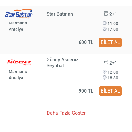
Star Batman
2+1
Marmaris
11:00
Antalya
17:00
600 TL
BİLET AL
Güney Akdeniz
2+1
Seyahat
Marmaris
12:00
Antalya
18:30
900 TL
BİLET AL
Daha Fazla Göster