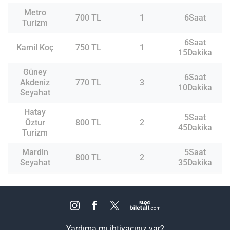
Metro
700 TL
1
6Saat
Turizm
6Saat
Kamil Koç
750 TL
1
15Dakika
Güney
6Saat
Akdeniz
770 TL
3
10Dakika
Seyahat
Hatay
5Saat
Öztur
800 TL
2
45Dakika
Turizm
Mardin
5Saat
800 TL
2
Seyahat
35Dakika
Yardıma mı ihtiyacınız var?