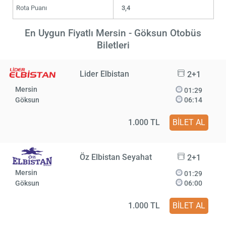
Rota Puanı
3,4
En Uygun Fiyatlı Mersin - Göksun Otobüs
Biletleri
Lider Elbistan
2+1
Mersin
01:29
Göksun
06:14
1.000 TL
BİLET AL
Öz Elbistan Seyahat
2+1
Mersin
01:29
Göksun
06:00
1.000 TL
BİLET AL