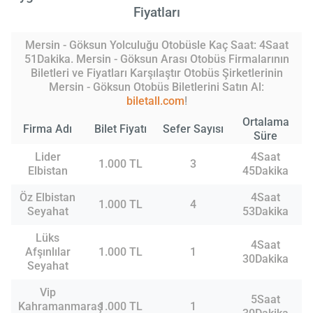
Fiyatları
Mersin - Göksun Yolculuğu Otobüsle Kaç Saat: 4Saat
51Dakika. Mersin - Göksun Arası Otobüs Firmalarının
Biletleri ve Fiyatları Karşılaştır Otobüs Şirketlerinin
Mersin - Göksun Otobüs Biletlerini Satın Al:
biletall.com
!
Ortalama
Firma Adı
Bilet Fiyatı
Sefer Sayısı
Süre
Lider
4Saat
1.000 TL
3
Elbistan
45Dakika
Öz Elbistan
4Saat
1.000 TL
4
Seyahat
53Dakika
Lüks
4Saat
Afşınlılar
1.000 TL
1
30Dakika
Seyahat
Vip
5Saat
Kahramanmaraş
1.000 TL
1