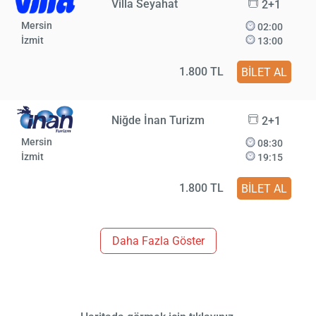
Villa Seyahat
2+1
Mersin
02:00
İzmit
13:00
1.800 TL
BİLET AL
Niğde İnan Turizm
2+1
Mersin
08:30
İzmit
19:15
1.800 TL
BİLET AL
Daha Fazla Göster