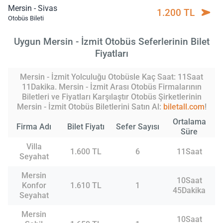
Mersin - Sivas
1.200 TL
Otobüs Bileti
Uygun Mersin - İzmit Otobüs Seferlerinin Bilet
Fiyatları
Mersin - İzmit Yolculuğu Otobüsle Kaç Saat: 11Saat
11Dakika. Mersin - İzmit Arası Otobüs Firmalarının
Biletleri ve Fiyatları Karşılaştır Otobüs Şirketlerinin
Mersin - İzmit Otobüs Biletlerini Satın Al:
biletall.com
!
Ortalama
Firma Adı
Bilet Fiyatı
Sefer Sayısı
Süre
Villa
1.600 TL
6
11Saat
Seyahat
Mersin
10Saat
Konfor
1.610 TL
1
45Dakika
Seyahat
Mersin
10Saat