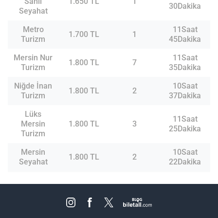
Sahil
1.650 TL
1
30Dakika
Seyahat
Metro
11Saat
1.700 TL
1
Turizm
45Dakika
Mersin Nur
11Saat
1.800 TL
7
Turizm
35Dakika
Niğde İnan
10Saat
1.800 TL
2
Turizm
37Dakika
Lüks
11Saat
Mersin
1.800 TL
3
25Dakika
Turizm
Mersin
10Saat
1.800 TL
2
Seyahat
22Dakika