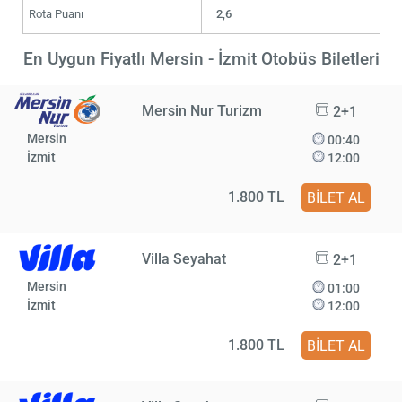
Rota Puanı
2,6
En Uygun Fiyatlı Mersin - İzmit Otobüs Biletleri
Mersin Nur Turizm
2+1
Mersin
00:40
İzmit
12:00
1.800 TL
BİLET AL
Villa Seyahat
2+1
Mersin
01:00
İzmit
12:00
1.800 TL
BİLET AL