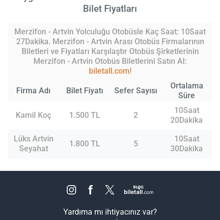
Bilet Fiyatları
Merzifon - Artvin Yolculuğu Otobüsle Kaç Saat: 10Saat
27Dakika. Merzifon - Artvin Arası Otobüs Firmalarının
Biletleri ve Fiyatları Karşılaştır Otobüs Şirketlerinin
Merzifon - Artvin Otobüs Biletlerini Satın Al:
biletall.com
!
Ortalama
Firma Adı
Bilet Fiyatı
Sefer Sayısı
Süre
10Saat
Kamil Koç
1.500 TL
2
20Dakika
Lüks Artvin
10Saat
1.800 TL
5
Seyahat
30Dakika
Yardıma mı ihtiyacınız var?