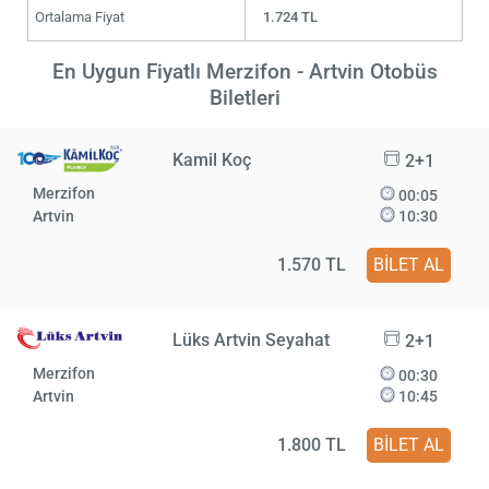
Ortalama Fiyat
1.724 TL
En Uygun Fiyatlı Merzifon - Artvin Otobüs
Biletleri
Kamil Koç
2+1
Merzifon
00:05
Artvin
10:30
1.570 TL
BİLET AL
Lüks Artvin Seyahat
2+1
Merzifon
00:30
Artvin
10:45
1.800 TL
BİLET AL