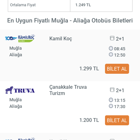
Ortalama Fiyat
1.249 TL
En Uygun Fiyatlı Muğla - Aliağa Otobüs Biletleri
Kamil Koç
2+1
Muğla
08:45
Aliağa
12:50
1.299 TL
BİLET AL
Çanakkale Truva
2+1
Turizm
Muğla
13:15
Aliağa
17:30
1.200 TL
BİLET AL