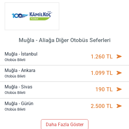
Muğla - Aliağa Diğer Otobüs Seferleri
Muğla - İstanbul
1.260 TL
Otobüs Bileti
Muğla - Ankara
1.099 TL
Otobüs Bileti
Muğla - Sivas
190 TL
Otobüs Bileti
Muğla - Gürün
2.500 TL
Otobüs Bileti
Daha Fazla Göster