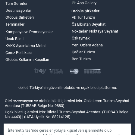
App Gallery
Tüm Seferler
Destinasyonlar
Otobüs Şirketleri
Otobüs Şirketleri
Ak Tur Turizm
Terminaller
Öz Elbistan Seyahat
Noktadan Noktaya Seyahat
Kampanya ve Promosyonlar
Özkaymak
Uçak Bileti
Yeni Özlem Adana
KVKK Aydınlatma Metni
Çağlar Turizm
Çerez Politikası
Ben Turizm
Otobüs Kullanım Koşulları
obilet, Türkiye'nin güvenilir otobüs ve uçak bileti platformu.
Otel rezervasyon ve otobüs bileti işlemleri için: Obilet.com Turizm Seyahat
Acentası (TÜRSAB Belge No: 9883)
Uçak bileti işlemleri için: Biletall Turizm Seyahat Acentası (TÜRSAB Belge
No: 4443) | (IATA Üyelik No: 88214125)
İnternet Sitesi’nde çerezler yoluyla kişisel veri işlenmekte olup