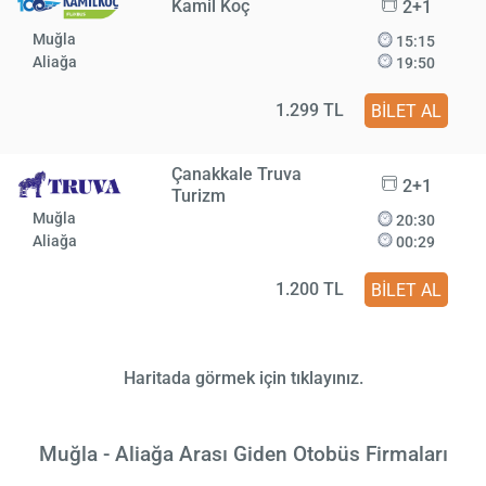
Kamil Koç
2+1
Muğla
15:15
Aliağa
19:50
1.299 TL
BİLET AL
Çanakkale Truva
2+1
Turizm
Muğla
20:30
Aliağa
00:29
1.200 TL
BİLET AL
Haritada görmek için tıklayınız.
Muğla - Aliağa Arası Giden Otobüs Firmaları