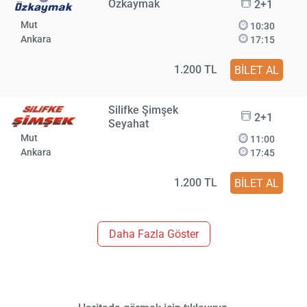
Özkaymak
2+1
Mut
10:30
Ankara
17:15
1.200 TL
BİLET AL
Silifke Şimşek
2+1
Seyahat
Mut
11:00
Ankara
17:45
1.200 TL
BİLET AL
Daha Fazla Göster