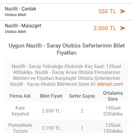
Nazilli - Çardak
550 TL
Otobüs Bileti
Nazilli - Malazgirt
3.000 TL
Otobüs Bileti
Uygun Nazilli - Saray Otobüs Seferlerinin Bilet
Fiyatları
Nazilli - Saray Yolculuğu Otobüsle Kaç Saat: 13Saat
40Dakika. Nazilli - Saray Arası Otobüs Firmalarının
Biletleri ve Fiyatları Karşılaştır Otobüs Şirketlerinin
Nazilli - Saray Otobüs Biletlerini Satın Al:
biletall.com
!
Ortalama
Firma Adı
Bilet Fiyatı
Sefer Sayısı
Süre
Kale
14Saat
2.050 TL
2
Seyahat
22Dakika
Pamukkale
12Saat
2.190 TL
1
Turizm
15Dakika