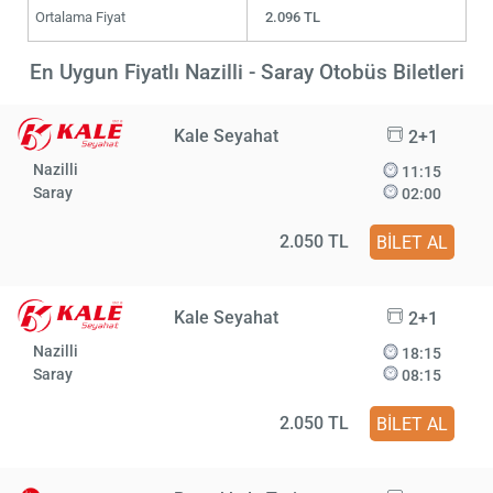
Ortalama Fiyat
2.096 TL
En Uygun Fiyatlı Nazilli - Saray Otobüs Biletleri
Kale Seyahat
2+1
Nazilli
11:15
Saray
02:00
2.050 TL
BİLET AL
Kale Seyahat
2+1
Nazilli
18:15
Saray
08:15
2.050 TL
BİLET AL