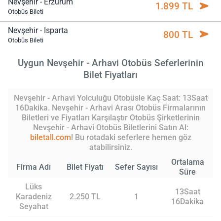
Nevşehir - Erzurum
1.899 TL
Otobüs Bileti
Nevşehir - Isparta
800 TL
Otobüs Bileti
Uygun Nevşehir - Arhavi Otobüs Seferlerinin
Bilet Fiyatları
Nevşehir - Arhavi Yolculuğu Otobüsle Kaç Saat: 13Saat
16Dakika. Nevşehir - Arhavi Arası Otobüs Firmalarının
Biletleri ve Fiyatları Karşılaştır Otobüs Şirketlerinin
Nevşehir - Arhavi Otobüs Biletlerini Satın Al:
biletall.com
! Bu rotadaki seferlere hemen göz
atabilirsiniz.
Ortalama
Firma Adı
Bilet Fiyatı
Sefer Sayısı
Süre
Lüks
13Saat
Karadeniz
2.250 TL
1
16Dakika
Seyahat