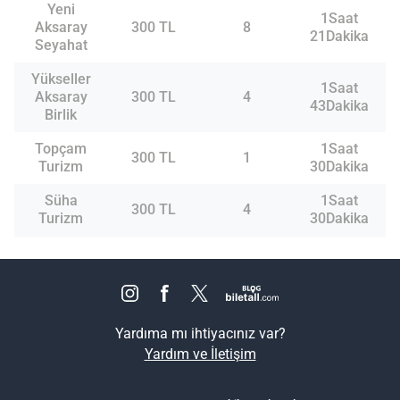
Yeni
1Saat
Aksaray
300 TL
8
21Dakika
Seyahat
Yükseller
1Saat
Aksaray
300 TL
4
43Dakika
Birlik
Topçam
1Saat
300 TL
1
Turizm
30Dakika
Süha
1Saat
300 TL
4
Turizm
30Dakika
Yardıma mı ihtiyacınız var?
Yardım ve İletişim