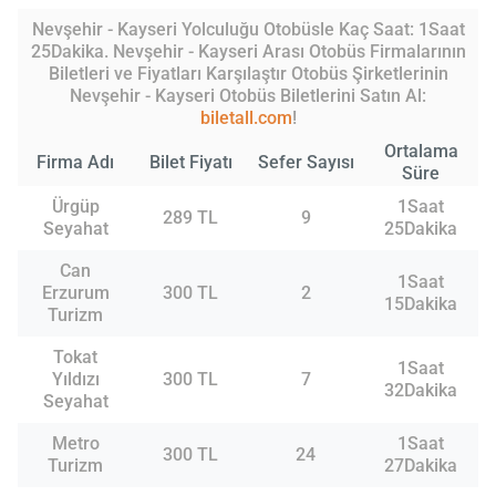
Nevşehir - Kayseri Yolculuğu Otobüsle Kaç Saat: 1Saat
25Dakika. Nevşehir - Kayseri Arası Otobüs Firmalarının
Biletleri ve Fiyatları Karşılaştır Otobüs Şirketlerinin
Nevşehir - Kayseri Otobüs Biletlerini Satın Al:
biletall.com
!
Ortalama
Firma Adı
Bilet Fiyatı
Sefer Sayısı
Süre
Ürgüp
1Saat
289 TL
9
Seyahat
25Dakika
Can
1Saat
Erzurum
300 TL
2
15Dakika
Turizm
Tokat
1Saat
Yıldızı
300 TL
7
32Dakika
Seyahat
Metro
1Saat
300 TL
24
Turizm
27Dakika