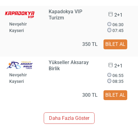
Kapadokya VIP
2+1
Turizm
Nevşehir
06:30
Kayseri
07:45
350 TL
BİLET AL
Yükseller Aksaray
2+1
Birlik
Nevşehir
06:55
Kayseri
08:35
300 TL
BİLET AL
Daha Fazla Göster