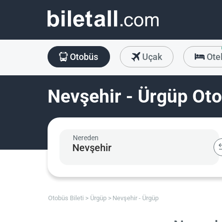
Otobüs
Uçak
Ote
Nevşehir - Ürgüp Oto
Nereden
Otobüs Bileti
Ürgüp
Nevşehir - Ürgüp