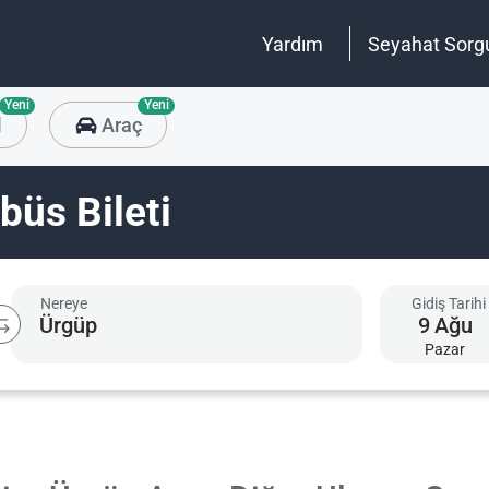
Yardım
Seyahat Sorg
Yeni
Yeni
l
Araç
büs Bileti
Nereye
Gidiş Tarihi
9
Ağu
Pazar