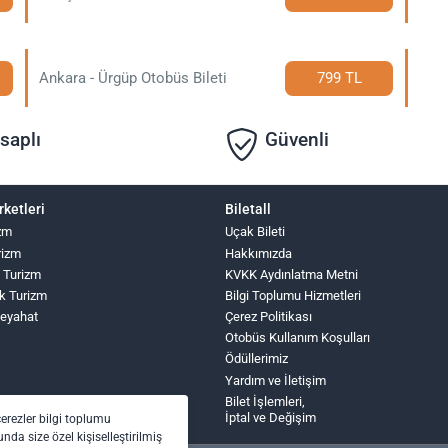
Ankara - Ürgüp Otobüs Bileti
799 TL
saplı
Güvenli
rketleri
Biletall
zm
Uçak Bileti
rizm
Hakkımızda
 Turizm
KVKK Aydınlatma Metni
k Turizm
Bilgi Toplumu Hizmetleri
Seyahat
Çerez Politikası
Otobüs Kullanım Koşulları
Ödüllerimiz
Yardım ve İletişim
Bilet İşlemleri,
İptal ve Değişim
çerezler bilgi toplumu
nda size özel kişiselleştirilmiş