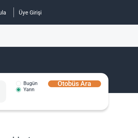
ula
Üye Girişi
Otobüs Ara
Bugün
Yarın