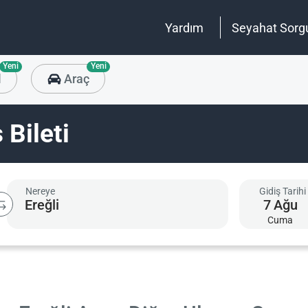
Yardım
Seyahat Sorg
Yeni
Yeni
l
Araç
 Bileti
Nereye
Gidiş Tarihi
7
Ağu
Cuma