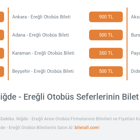
Ankara - Ereğli Otobüs Bileti
900 TL
Aksa
Adana - Ereğli Otobüs Bileti
500 TL
Burs
Karaman - Ereğli Otobüs Bileti
350 TL
Paya
Beyşehir - Ereğli Otobüs Bileti
500 TL
Didi
ğde - Ereğli Otobüs Seferlerinin Bilet 
akika. Niğde - Ereğli Arası Otobüs Firmalarının Biletleri ve Fiyatları Ka
de - Ereğli Otobüs Biletlerini Satın Al:
biletall.com
!