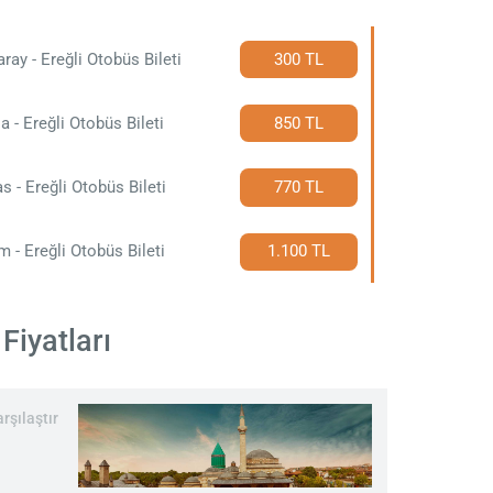
ray - Ereğli Otobüs Bileti
300 TL
a - Ereğli Otobüs Bileti
850 TL
s - Ereğli Otobüs Bileti
770 TL
m - Ereğli Otobüs Bileti
1.100 TL
Fiyatları
rşılaştır