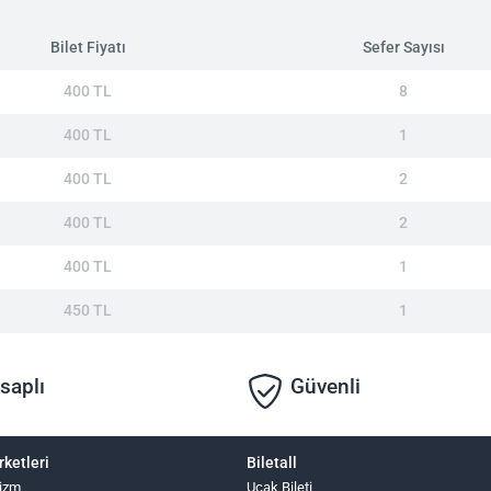
Bilet Fiyatı
Sefer Sayısı
400 TL
8
400 TL
1
400 TL
2
400 TL
2
400 TL
1
450 TL
1
saplı
Güvenli
rketleri
Biletall
izm
Uçak Bileti