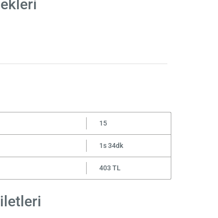
ekleri
15
1s 34dk
403 TL
letleri