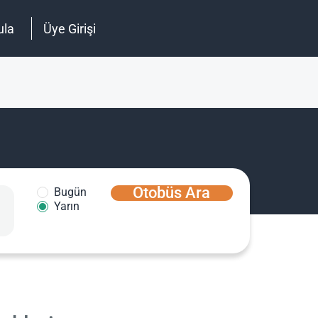
ula
Üye Girişi
Otobüs Ara
Bugün
Yarın