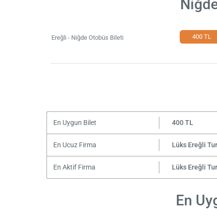
Niğde
400 TL
Ereğli - Niğde Otobüs Bileti
En Uygun Bilet
400 TL
En Ucuz Firma
Lüks Ereğli Tu
En Aktif Firma
Lüks Ereğli Tu
En Uyg