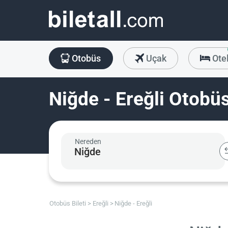
Otobüs
Uçak
Ote
Niğde - Ereğli Otobüs
Nereden
Otobüs Bileti
Ereğli
Niğde - Ereğli