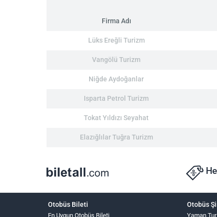
Firma Adı
Lüks Ereğli Turizm
Vangölü Turizm
Niğde Aydoğanlar
Isparta Petrol Turizm
Tokat Yıldızı Seyahat
Elazığlılar Tuğra Turizm
He
Otobüs Bileti
Otobüs Şi
En Uygun Otobüs Bileti
Yaman Tur