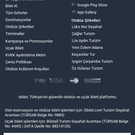
Google Play Store
Bilet Al
App Gallery
Tüm Seferler
Destinasyonlar
Otobüs Şirketleri
Otobüs Şirketleri
Lüks Nur Seyahat
Terminaller
Çağlar Turizm
Lüx Aydın Turizm
Kampanya ve Promosyonlar
Yeni Özlem Adana
Uçak Bileti
Keşanlılar Tur
KVKK Aydınlatma Metni
İyigün Çarşamba Turizm
Çerez Politikası
Öz Gülaras Turizm
Otobüs Kullanım Koşulları
obilet, Türkiye'nin güvenilir otobüs ve uçak bileti platformu.
Otel rezervasyon ve otobüs bileti işlemleri için: Obilet.com Turizm Seyahat
Acentası (TÜRSAB Belge No: 9883)
Uçak bileti işlemleri için: Biletall Turizm Seyahat Acentası (TÜRSAB Belge
No: 4443) | (IATA Üyelik No: 88214125)