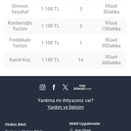
Giresun
9Saat
1.100 TL
3
Seyahat
3Dakika
Kanberoğlu
9Saat
1.100 TL
3
Turizm
15Dakika
Fındıkkale
9Saat
1.100 TL
1
Turizm
30Dakika
9Saat
Kamil Koç
1.180 TL
16
36Dakika
Yardıma mı ihtiyacınız var?
Yardım ve İletişim
Mobil Uygulamalar
Otobüs Bileti
App Store