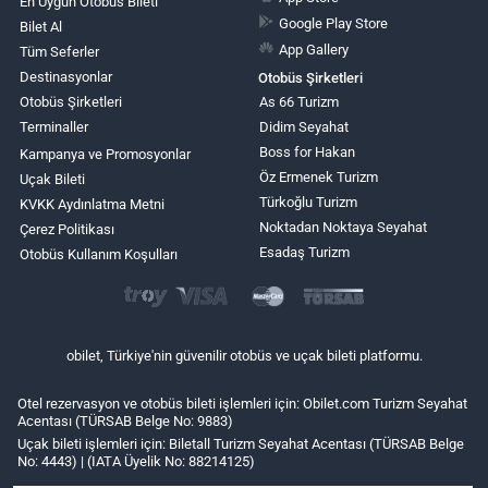
En Uygun Otobüs Bileti
Google Play Store
Bilet Al
App Gallery
Tüm Seferler
Destinasyonlar
Otobüs Şirketleri
Otobüs Şirketleri
As 66 Turizm
Terminaller
Didim Seyahat
Boss for Hakan
Kampanya ve Promosyonlar
Öz Ermenek Turizm
Uçak Bileti
Türkoğlu Turizm
KVKK Aydınlatma Metni
Noktadan Noktaya Seyahat
Çerez Politikası
Esadaş Turizm
Otobüs Kullanım Koşulları
obilet, Türkiye'nin güvenilir otobüs ve uçak bileti platformu.
Otel rezervasyon ve otobüs bileti işlemleri için: Obilet.com Turizm Seyahat
Acentası (TÜRSAB Belge No: 9883)
Uçak bileti işlemleri için: Biletall Turizm Seyahat Acentası (TÜRSAB Belge
No: 4443) | (IATA Üyelik No: 88214125)