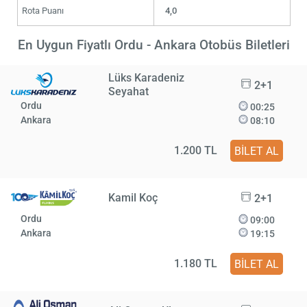
Rota Puanı
4,0
En Uygun Fiyatlı Ordu - Ankara Otobüs Biletleri
Lüks Karadeniz
2+1
Seyahat
Ordu
00:25
Ankara
08:10
1.200 TL
BİLET AL
Kamil Koç
2+1
Ordu
09:00
Ankara
19:15
1.180 TL
BİLET AL