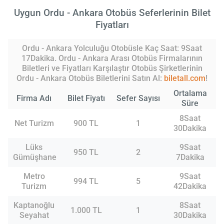
Uygun Ordu - Ankara Otobüs Seferlerinin Bilet
Fiyatları
Ordu - Ankara Yolculuğu Otobüsle Kaç Saat: 9Saat
17Dakika. Ordu - Ankara Arası Otobüs Firmalarının
Biletleri ve Fiyatları Karşılaştır Otobüs Şirketlerinin
Ordu - Ankara Otobüs Biletlerini Satın Al:
biletall.com
!
Ortalama
Firma Adı
Bilet Fiyatı
Sefer Sayısı
Süre
8Saat
Net Turizm
900 TL
1
30Dakika
Lüks
9Saat
950 TL
2
Gümüşhane
7Dakika
Metro
9Saat
994 TL
5
Turizm
42Dakika
Kaptanoğlu
8Saat
1.000 TL
1
Seyahat
30Dakika