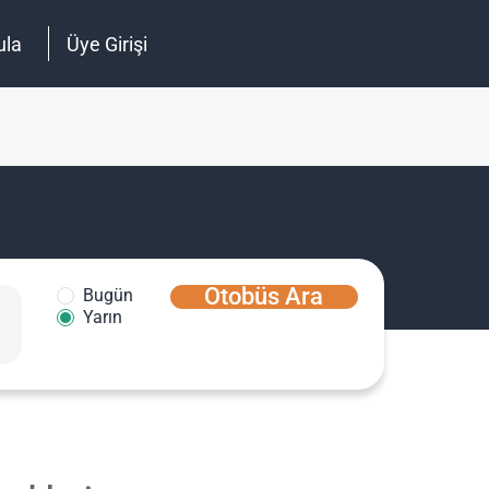
ula
Üye Girişi
Otobüs Ara
Bugün
Yarın