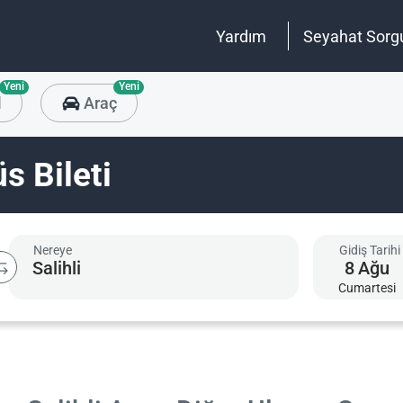
Yardım
Seyahat Sorg
Yeni
Yeni
l
Araç
s Bileti
Nereye
Gidiş Tarihi
8
Ağu
Cumartesi