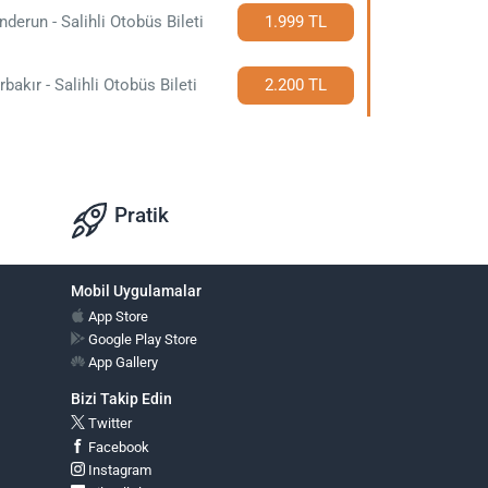
nderun - Salihli Otobüs Bileti
1.999 TL
rbakır - Salihli Otobüs Bileti
2.200 TL
Pratik
Mobil Uygulamalar
App Store
Google Play Store
App Gallery
Bizi Takip Edin
Twitter
Facebook
Instagram