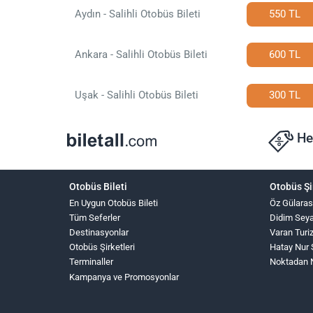
Aydın - Salihli Otobüs Bileti
550 TL
Ankara - Salihli Otobüs Bileti
600 TL
Uşak - Salihli Otobüs Bileti
300 TL
He
Otobüs Bileti
Otobüs Şi
En Uygun Otobüs Bileti
Öz Gülaras
Tüm Seferler
Didim Sey
Destinasyonlar
Varan Turi
Otobüs Şirketleri
Hatay Nur 
Terminaller
Noktadan 
Kampanya ve Promosyonlar