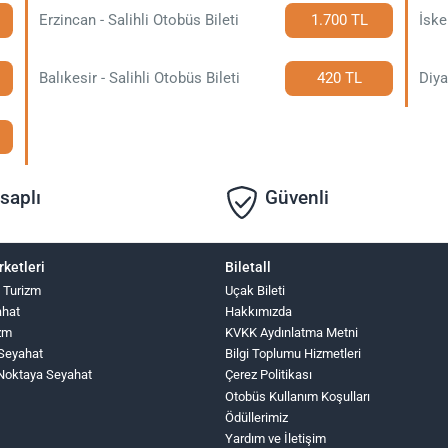
Erzincan - Salihli Otobüs Bileti
1.700 TL
İske
Balıkesir - Salihli Otobüs Bileti
420 TL
Diya
saplı
Güvenli
rketleri
Biletall
 Turizm
Uçak Bileti
ahat
Hakkımızda
zm
KVKK Aydınlatma Metni
Seyahat
Bilgi Toplumu Hizmetleri
Noktaya Seyahat
Çerez Politikası
Otobüs Kullanım Koşulları
Ödüllerimiz
Yardım ve İletişim