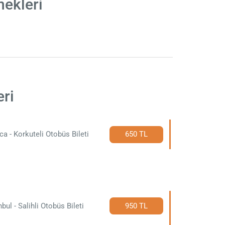
nekleri
eri
ca - Korkuteli Otobüs Bileti
650 TL
nbul - Salihli Otobüs Bileti
950 TL