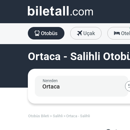
Otobüs
Uçak
Ote
Ortaca - Salihli Otobü
Nereden
Otobüs Bileti
Salihli
Ortaca - Salihli