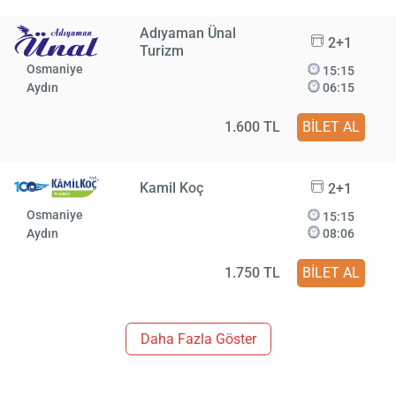
Adıyaman Ünal
2+1
Turizm
Osmaniye
15:15
Aydın
06:15
1.600 TL
BİLET AL
Kamil Koç
2+1
Osmaniye
15:15
Aydın
08:06
1.750 TL
BİLET AL
Daha Fazla Göster