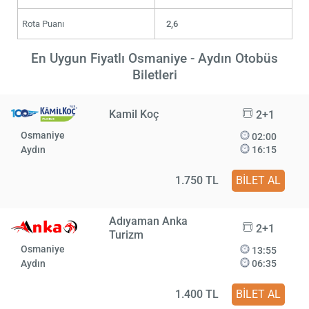
Rota Puanı
2,6
En Uygun Fiyatlı Osmaniye - Aydın Otobüs
Biletleri
Kamil Koç
2+1
Osmaniye
02:00
Aydın
16:15
1.750 TL
BİLET AL
Adıyaman Anka
2+1
Turizm
Osmaniye
13:55
Aydın
06:35
1.400 TL
BİLET AL