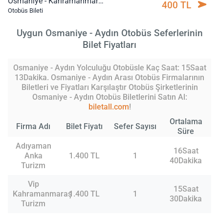
Osmaniye - Kahramanmaraş
400 TL
Otobüs Bileti
Uygun Osmaniye - Aydın Otobüs Seferlerinin
Bilet Fiyatları
Osmaniye - Aydın Yolculuğu Otobüsle Kaç Saat: 15Saat
13Dakika. Osmaniye - Aydın Arası Otobüs Firmalarının
Biletleri ve Fiyatları Karşılaştır Otobüs Şirketlerinin
Osmaniye - Aydın Otobüs Biletlerini Satın Al:
biletall.com
!
Ortalama
Firma Adı
Bilet Fiyatı
Sefer Sayısı
Süre
Adıyaman
16Saat
Anka
1.400 TL
1
40Dakika
Turizm
Vip
15Saat
Kahramanmaraş
1.400 TL
1
30Dakika
Turizm