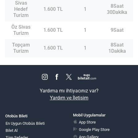
Sivas
8Saat
Hedef
1.600 TL
1
30Dakika
Turizm
Öz Sivas
1.600 TL
1
9Saat
Turizm
Topçam
8Saat
1.600 TL
1
Turizm
1Dakika
Yardıma mı ihtiyacınız var?
Yardım ve İletişim
Mobil Uygulamalar
Otobüs Bileti
App Store
En Uygun Otobüs Bileti
Google Play Store
Bilet Al
App Gallery
Tüm Seferler