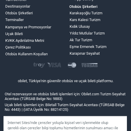
Destinasyonlar
Otobüs Şirketleri
Otobüs Şirketleri
Karakaşoğlu Turizm
Terminaller
Kars Kalesi Turizm
Kıdık Ulusay
Kampanya ve Promosyonlar
Yıldız Mutlular Turizm
Uçak Bileti
Ak Tur Turizm
KVKK Aydınlatma Metni
Eşme Ermenek Turizm
Çerez Politikası
Karapınar Seyahat
Otobüs Kullanım Koşulları
obilet, Türkiye'nin güvenilir otobüs ve uçak bileti platformu.
Otel rezervasyon ve otobüs bileti işlemleri için: Obilet.com Turizm Seyahat
Acentası (TÜRSAB Belge No: 9883)
Uçak bileti işlemleri için: Biletall Turizm Seyahat Acentası (TÜRSAB Belge
No: 4443) | (IATA Üyelik No: 88214125)
İnternet Sitesi’nde çerezler yoluyla kişisel veri işlenmekte olup
gerekli olan çerezler bilgi toplumu hizmetlerinin sunulması amacı ile