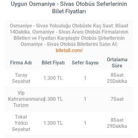
Uygun Osmaniye - Sivas Otobüs Seferlerinin
Bilet Fiyatları
Osmaniye - Sivas Yolculuğu Otobüsle Kaç Saat: 8Saat
14Dakika. Osmaniye - Sivas Arası Otobüs Firmalarının
Biletleri ve Fiyatları Karşılaştır Otobüs Şirketlerinin
Osmaniye - Sivas Otobüs Biletlerini Satın Al:
biletall.com
!
Ortalama
Firma Adı
Bilet Fiyatı
Sefer Sayısı
Süre
Turay
8Saat
1.300 TL
1
Seyahat
25Dakika
Vip
Kahramanmaraş
1.300 TL
1
7Saat
Turizm
Tokat
8Saat
Yıldızı
1.300 TL
1
29Dakika
Seyahat