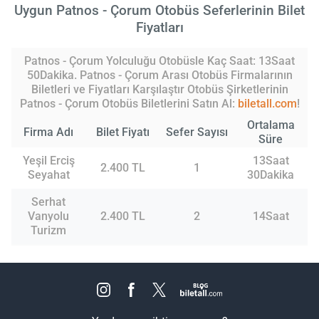
Uygun Patnos - Çorum Otobüs Seferlerinin Bilet
Fiyatları
Patnos - Çorum Yolculuğu Otobüsle Kaç Saat: 13Saat
50Dakika. Patnos - Çorum Arası Otobüs Firmalarının
Biletleri ve Fiyatları Karşılaştır Otobüs Şirketlerinin
Patnos - Çorum Otobüs Biletlerini Satın Al:
biletall.com
!
Ortalama
Firma Adı
Bilet Fiyatı
Sefer Sayısı
Süre
Yeşil Erciş
13Saat
2.400 TL
1
Seyahat
30Dakika
Serhat
Vanyolu
2.400 TL
2
14Saat
Turizm