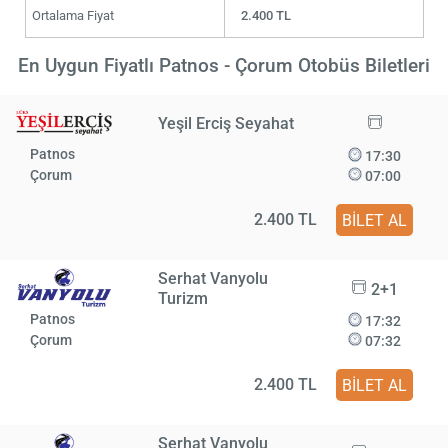
Ortalama Fiyat
2.400 TL
En Uygun Fiyatlı Patnos - Çorum Otobüs Biletleri
Yeşil Erciş Seyahat
Patnos
17:30
Çorum
07:00
2.400 TL
BİLET AL
Serhat Vanyolu
2+1
Turizm
Patnos
17:32
Çorum
07:32
2.400 TL
BİLET AL
Serhat Vanyolu