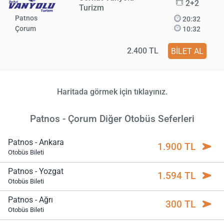
2+2
Turizm
Patnos
20:32
Çorum
10:32
2.400 TL
BİLET AL
Haritada görmek için tıklayınız.
Patnos - Çorum Diğer Otobüs Seferleri
Patnos - Ankara
1.900 TL
Otobüs Bileti
Patnos - Yozgat
1.594 TL
Otobüs Bileti
Patnos - Ağrı
300 TL
Otobüs Bileti