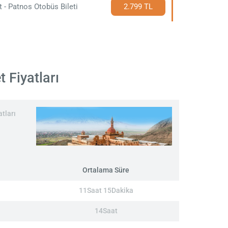
t - Patnos Otobüs Bileti
2.799 TL
 Fiyatları
tları
Ortalama Süre
11Saat 15Dakika
14Saat