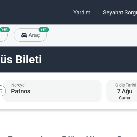
Yardım
Seyahat Sorg
Yeni
Yeni
l
Araç
s Bileti
Nereye
Gidiş Tarihi
7
Ağu
Cuma