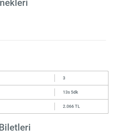
nekleri
3
13s 5dk
2.066 TL
iletleri