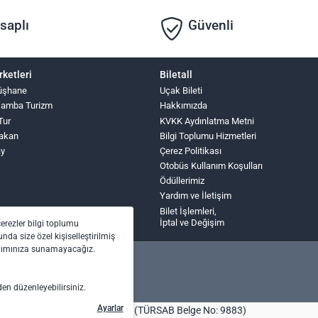
saplı
Güvenli
rketleri
Biletall
üşhane
Uçak Bileti
şamba Turizm
Hakkımızda
Tur
KVKK Aydınlatma Metni
Hakan
Bilgi Toplumu Hizmetleri
ay
Çerez Politikası
Otobüs Kullanım Koşulları
Ödüllerimiz
Yardım ve İletişim
Bilet İşlemleri,
İptal ve Değişim
çerezler bilgi toplumu
nda size özel kişiselleştirilmiş
anımınıza sunamayacağız.
den düzenleyebilirsiniz.
Ayarlar
bilet.com Turizm Seyahat Acentası (TÜRSAB Belge No: 9883)