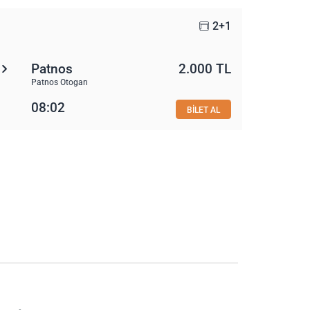
2+1
Patnos
2.000 TL
Patnos Otogarı
08:02
BİLET AL