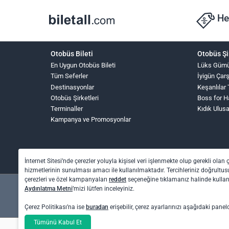
He
Otobüs Bileti
Otobüs Şi
En Uygun Otobüs Bileti
Lüks Güm
Tüm Seferler
İyigün Çar
Destinasyonlar
Keşanlılar 
Otobüs Şirketleri
Boss for 
Terminaller
Kıdık Ulus
Kampanya ve Promosyonlar
İnternet Sitesi’nde çerezler yoluyla kişisel veri işlenmekte olup gerekli olan 
hizmetlerinin sunulması amacı ile kullanılmaktadır. Tercihleriniz doğrultusu
çerezleri ve özel kampanyaları
reddet
seçeneğine tıklamanız halinde kull
Aydınlatma Metni
’mizi lütfen inceleyiniz.
Çerez Politikası’na ise
buradan
erişebilir, çerez ayarlarınızı aşağıdaki panel
Tümünü Kabul Et
Otel rezervasyon ve otobüs bileti işlemleri için: O