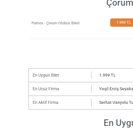
Çorum 
1.999 TL
Patnos - Çorum Otobüs Bileti
En Uygun Bilet
1.999 TL
En Ucuz Firma
Yeşil Erciş Seyah
En Aktif Firma
Serhat Vanyolu T
En Uygu