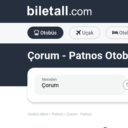
Otobüs
Uçak
Ote
Çorum - Patnos Otobü
Nereden
Otobüs Bileti
Patnos
Çorum - Patnos