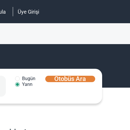
ula
Üye Girişi
Otobüs Ara
Bugün
Yarın