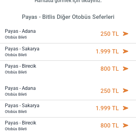
Haritada görmek için tıklayınız.
Payas - Bitlis Diğer Otobüs Seferleri
Payas - Adana
250 TL
Otobüs Bileti
Payas - Sakarya
1.999 TL
Otobüs Bileti
Payas - Birecik
800 TL
Otobüs Bileti
Payas - Adana
250 TL
Otobüs Bileti
Payas - Sakarya
1.999 TL
Otobüs Bileti
Payas - Birecik
800 TL
Otobüs Bileti