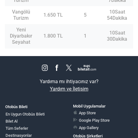
Turizm
7Dakika
Vangölü
10Saat
1.650 TL
5
Turizm
54Dakika
Yeni
10Saat
Diyarbakır
1.800 TL
1
30Dakika
Seyahat
Yardıma mı ihtiyacınız var?
Yardım ve İletişim
Mobil Uygulamalar
Otobüs Bileti
App Store
En Uygun Otobüs Bileti
Google Play Store
Bilet Al
App Gallery
Tüm Seferler
Destinasyonlar
Otobüs Şirketleri