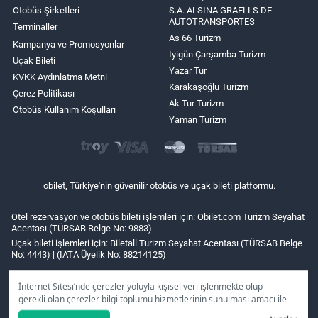
Otobüs Şirketleri
S.A. ALSINA GRAELLS DE
AUTOTRANSPORTES
Terminaller
As 66 Turizm
Kampanya ve Promosyonlar
İyigün Çarşamba Turizm
Uçak Bileti
Yazar Tur
KVKK Aydınlatma Metni
Karakaşoğlu Turizm
Çerez Politikası
Ak Tur Turizm
Otobüs Kullanım Koşulları
Yaman Turizm
obilet, Türkiye'nin güvenilir otobüs ve uçak bileti platformu.
Otel rezervasyon ve otobüs bileti işlemleri için: Obilet.com Turizm Seyahat
Acentası (TÜRSAB Belge No: 9883)
Uçak bileti işlemleri için: Biletall Turizm Seyahat Acentası (TÜRSAB Belge
No: 4443) | (IATA Üyelik No: 88214125)
İnternet Sitesi’nde çerezler yoluyla kişisel veri işlenmekte olup
gerekli olan çerezler bilgi toplumu hizmetlerinin sunulması amacı ile
kullanılmaktadır. Tercihleriniz doğrultusunda size özel