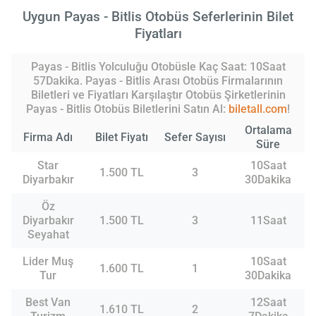
Uygun Payas - Bitlis Otobüs Seferlerinin Bilet
Fiyatları
Payas - Bitlis Yolculuğu Otobüsle Kaç Saat: 10Saat
57Dakika. Payas - Bitlis Arası Otobüs Firmalarının
Biletleri ve Fiyatları Karşılaştır Otobüs Şirketlerinin
Payas - Bitlis Otobüs Biletlerini Satın Al:
biletall.com
!
Ortalama
Firma Adı
Bilet Fiyatı
Sefer Sayısı
Süre
Star
10Saat
1.500 TL
3
Diyarbakır
30Dakika
Öz
Diyarbakır
1.500 TL
3
11Saat
Seyahat
Lider Muş
10Saat
1.600 TL
1
Tur
30Dakika
Best Van
12Saat
1.610 TL
2