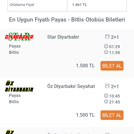
Ortalama Fiyat
1.661 TL
En Uygun Fiyatlı Payas - Bitlis Otobüs Biletleri
Star Diyarbakır
2+1
Payas
01:29
Bitlis
11:59
1.500 TL
BİLET AL
Öz Diyarbakır Seyahat
2+1
Payas
10:45
Bitlis
21:45
1.500 TL
BİLET AL