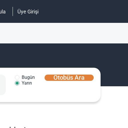
ula
Üye Girişi
Otobüs Ara
Bugün
Yarın