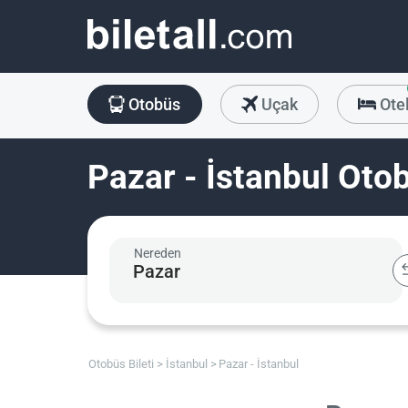
Otobüs
Uçak
Ote
Pazar - İstanbul Otob
Nereden
Otobüs Bileti
İstanbul
Pazar - İstanbul