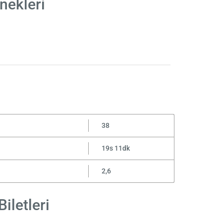
nekleri
38
19s 11dk
2,6
iletleri