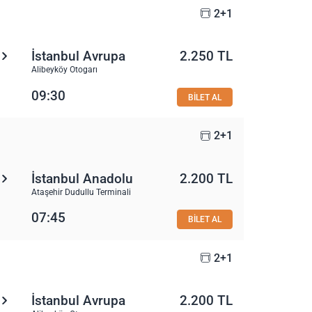
2+1
İstanbul Avrupa
2.250 TL
Alibeyköy Otogarı
09:30
BİLET AL
2+1
İstanbul Anadolu
2.200 TL
Ataşehir Dudullu Terminali
07:45
BİLET AL
2+1
İstanbul Avrupa
2.200 TL