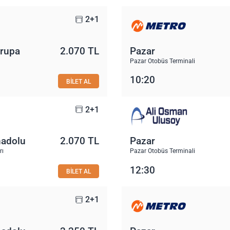
2+1
vrupa
2.070 TL
Pazar
Pazar Otobüs Terminali
10:20
BİLET AL
2+1
nadolu
2.070 TL
Pazar
rı
Pazar Otobüs Terminali
12:30
BİLET AL
2+1