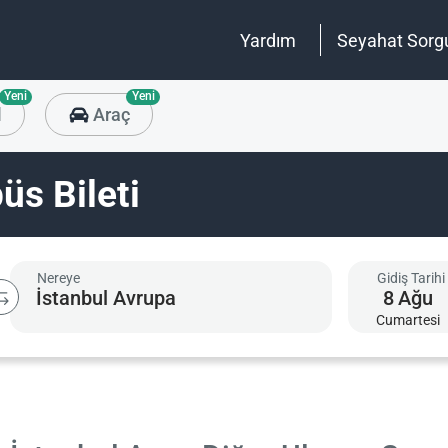
Yardım
Seyahat Sorg
Yeni
Yeni
l
Araç
üs Bileti
Nereye
Gidiş Tarihi
8
Ağu
Cumartesi