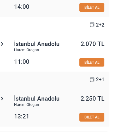
14:00
BİLET AL
2+2
İstanbul Anadolu
2.070 TL
Harem Otogarı
11:00
BİLET AL
2+1
İstanbul Anadolu
2.250 TL
Harem Otogarı
13:21
BİLET AL