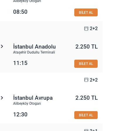
Alibeyköy Otogarı
08:50
BİLET AL
2+2
İstanbul Anadolu
2.250 TL
Ataşehir Dudullu Terminali
11:15
BİLET AL
2+2
İstanbul Avrupa
2.250 TL
Alibeyköy Otogarı
12:30
BİLET AL