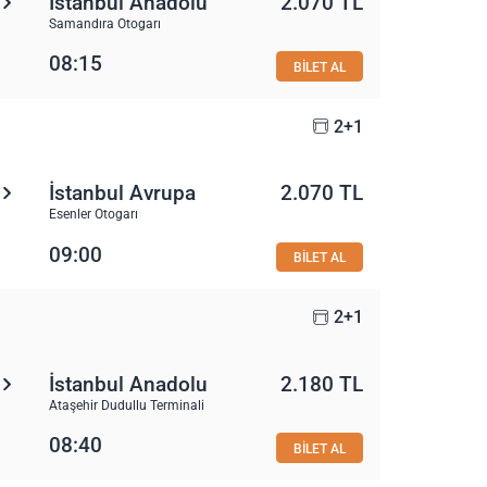
İstanbul Anadolu
2.070 TL
Samandıra Otogarı
08:15
BİLET AL
2+1
İstanbul Avrupa
2.070 TL
Esenler Otogarı
09:00
BİLET AL
2+1
İstanbul Anadolu
2.180 TL
Ataşehir Dudullu Terminali
08:40
BİLET AL