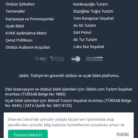
Otobüs Şirketleri
Karakaşoğlu Turizm
Terminaller
Elazığlılar Tuğra Turizm
Yeni Karapınar Seyahat
Kampanya ve Promosyonlar
As 66 Turizm
Uçak Bileti
Siirt Petrol
KVKK Aydınlatma Metni
Ak Tur Turizm
Çerez Politikası
Lüks Nur Seyahat
Otobüs Kullanım Koşulları
obilet, Türkiye'nin güvenilir otobüs ve uçak bileti platformu.
Otel rezervasyon ve otobüs bileti işlemleri için: Obilet.com Turizm Seyahat
Acentası (TÜRSAB Belge No: 9883)
Uçak bileti işlemleri için: Biletall Turizm Seyahat Acentası (TÜRSAB Belge
No: 4443) | (IATA Üyelik No: 88214125)
İnternet Sitesi’nde çerezler yoluyla kişisel veri işlenmekte olup
gerekli olan çerezler bilgi toplumu hizmetlerinin sunulması amacı ile
kullanılmaktadır. Tercihleriniz doğrultusunda size özel
Ayarlar
Tümünü Kabul Et
kişiselleştirilmiş çerezleri ve özel kampanyaları
reddet
seçeneğine