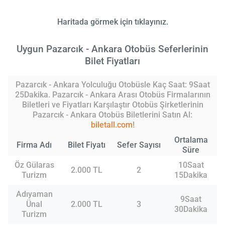
Haritada görmek için tıklayınız.
Uygun Pazarcık - Ankara Otobüs Seferlerinin
Bilet Fiyatları
Pazarcık - Ankara Yolculuğu Otobüsle Kaç Saat: 9Saat
25Dakika. Pazarcık - Ankara Arası Otobüs Firmalarının
Biletleri ve Fiyatları Karşılaştır Otobüs Şirketlerinin
Pazarcık - Ankara Otobüs Biletlerini Satın Al:
biletall.com
!
Ortalama
Firma Adı
Bilet Fiyatı
Sefer Sayısı
Süre
Öz Gülaras
10Saat
2.000 TL
2
Turizm
15Dakika
Adıyaman
9Saat
Ünal
2.000 TL
3
30Dakika
Turizm