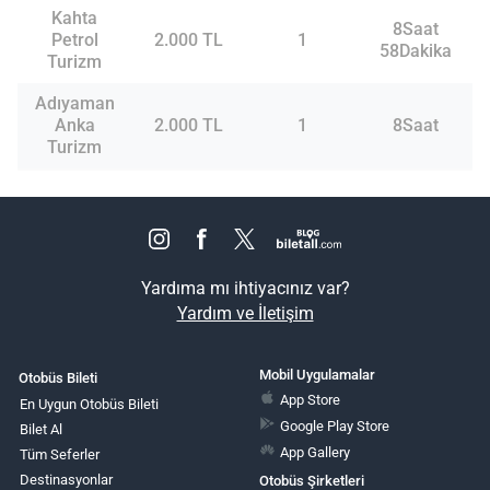
Kahta
8Saat
Petrol
2.000 TL
1
58Dakika
Turizm
Adıyaman
Anka
2.000 TL
1
8Saat
Turizm
Yardıma mı ihtiyacınız var?
Yardım ve İletişim
Mobil Uygulamalar
Otobüs Bileti
App Store
En Uygun Otobüs Bileti
Google Play Store
Bilet Al
App Gallery
Tüm Seferler
Destinasyonlar
Otobüs Şirketleri