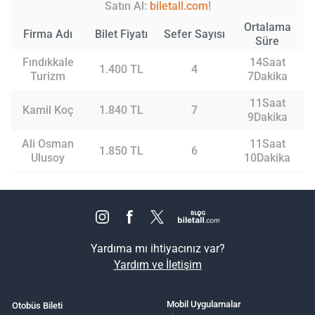
Satın Al:
biletall.com
!
Ortalama
Firma Adı
Bilet Fiyatı
Sefer Sayısı
Süre
Fındıkkale
14Saat
1.400 TL
4
Turizm
7Dakika
11Saat
Kamil Koç
1.840 TL
7
9Dakika
Ali Osman
11Saat
1.850 TL
6
Ulusoy
10Dakika
Yardıma mı ihtiyacınız var?
Yardım ve İletişim
Mobil Uygulamalar
Otobüs Bileti