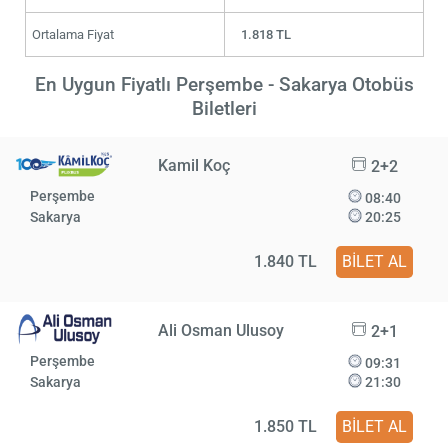
Ortalama Fiyat
1.818 TL
En Uygun Fiyatlı Perşembe - Sakarya Otobüs
Biletleri
Kamil Koç
2+2
Perşembe
08:40
Sakarya
20:25
1.840 TL
BİLET AL
Ali Osman Ulusoy
2+1
Perşembe
09:31
Sakarya
21:30
1.850 TL
BİLET AL