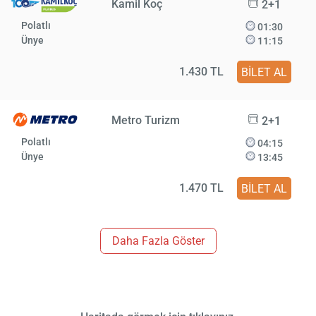
Kamil Koç
2+1
Polatlı
01:30
Ünye
11:15
1.430 TL
BİLET AL
Metro Turizm
2+1
Polatlı
04:15
Ünye
13:45
1.470 TL
BİLET AL
Daha Fazla Göster