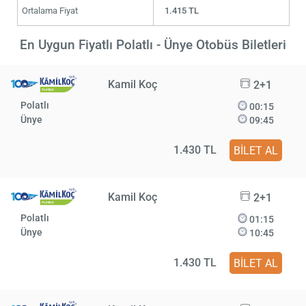
Ortalama Fiyat
1.415 TL
En Uygun Fiyatlı Polatlı - Ünye Otobüs Biletleri
Kamil Koç
2+1
Polatlı
00:15
Ünye
09:45
1.430 TL
BİLET AL
Kamil Koç
2+1
Polatlı
01:15
Ünye
10:45
1.430 TL
BİLET AL