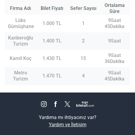
Ortalama
Firma Adı
Bilet Fiyatı
Sefer Sayısı
Süre
Lüks
9Saat
1.000 TL
1
Gümüşhane
45Dakika
Kanberoğlu
1.400 TL
2
9Saat
Turizm
9Saat
Kamil Koç
1.430 TL
15
36Dakika
Metro
9Saat
1.470 TL
4
Turizm
45Dakika
Yardıma mı ihtiyacınız var?
Yardım ve İletişim