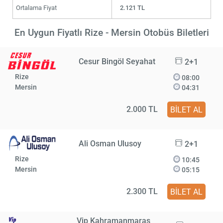
Ortalama Fiyat
2.121 TL
En Uygun Fiyatlı Rize - Mersin Otobüs Biletleri
Cesur Bingöl Seyahat
2+1
Rize
08:00
Mersin
04:31
2.000 TL
BİLET AL
Ali Osman Ulusoy
2+1
Rize
10:45
Mersin
05:15
2.300 TL
BİLET AL
Vip Kahramanmaraş