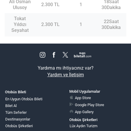
Ali Osman
18Saat
2.300 TL
1
Ulusoy
30Dakika
Tokat
22Saat
Yıldızı
2.300 TL
1
30Dakika
Seyahat
Yardıma mı ihtiyacınız var?
Yardım ve İletişim
Mobil Uygulamalar
Otobüs Bileti
App Store
En Uygun Otobüs Bileti
Google Play Store
Bilet Al
App Gallery
Tüm Seferler
Destinasyonlar
Otobüs Şirketleri
Otobüs Şirketleri
Lüx Aydın Turizm