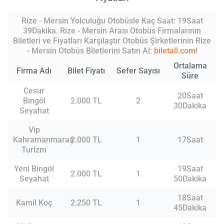
Rize - Mersin Yolculuğu Otobüsle Kaç Saat: 19Saat
39Dakika. Rize - Mersin Arası Otobüs Firmalarının
Biletleri ve Fiyatları Karşılaştır Otobüs Şirketlerinin Rize
- Mersin Otobüs Biletlerini Satın Al:
biletall.com
!
Ortalama
Firma Adı
Bilet Fiyatı
Sefer Sayısı
Süre
Cesur
20Saat
Bingöl
2.000 TL
2
30Dakika
Seyahat
Vip
Kahramanmaraş
2.000 TL
1
17Saat
Turizm
Yeni Bingöl
19Saat
2.000 TL
1
Seyahat
50Dakika
18Saat
Kamil Koç
2.250 TL
1
45Dakika