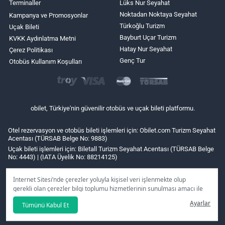
Terminaller
Lüks Nur Seyahat
Noktadan Noktaya Seyahat
Kampanya ve Promosyonlar
Türkoğlu Turizm
Uçak Bileti
Bayburt Uçar Turizm
KVKK Aydınlatma Metni
Hatay Nur Seyahat
Çerez Politikası
Genç Tur
Otobüs Kullanım Koşulları
obilet, Türkiye'nin güvenilir otobüs ve uçak bileti platformu.
Otel rezervasyon ve otobüs bileti işlemleri için: Obilet.com Turizm Seyahat
Acentası (TÜRSAB Belge No: 9883)
Uçak bileti işlemleri için: Biletall Turizm Seyahat Acentası (TÜRSAB Belge
No: 4443) | (IATA Üyelik No: 88214125)
İnternet Sitesi’nde çerezler yoluyla kişisel veri işlenmekte olup
gerekli olan çerezler bilgi toplumu hizmetlerinin sunulması amacı ile
kullanılmaktadır. Tercihleriniz doğrultusunda size özel
Ayarlar
Tümünü Kabul Et
kişiselleştirilmiş çerezleri ve özel kampanyaları
reddet
seçeneğine
tıklamanız halinde kullanımınıza sunamayacağız.
Aydınlatma Metni
’mizi lütfen inceleyiniz.