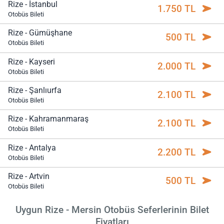
Rize - İstanbul
1.750 TL
Otobüs Bileti
Rize - Gümüşhane
500 TL
Otobüs Bileti
Rize - Kayseri
2.000 TL
Otobüs Bileti
Rize - Şanlıurfa
2.100 TL
Otobüs Bileti
Rize - Kahramanmaraş
2.100 TL
Otobüs Bileti
Rize - Antalya
2.200 TL
Otobüs Bileti
Rize - Artvin
500 TL
Otobüs Bileti
Uygun Rize - Mersin Otobüs Seferlerinin Bilet
Fiyatları