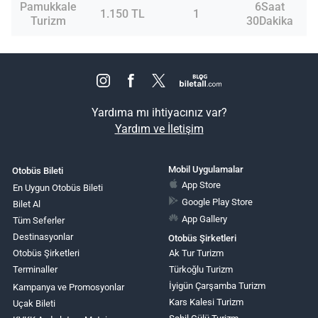
Pamukkale
6Saat
1.150 TL
1
Turizm
30Dakika
Yardıma mı ihtiyacınız var?
Yardım ve İletişim
Mobil Uygulamalar
Otobüs Bileti
App Store
En Uygun Otobüs Bileti
Google Play Store
Bilet Al
App Gallery
Tüm Seferler
Destinasyonlar
Otobüs Şirketleri
Otobüs Şirketleri
Ak Tur Turizm
Terminaller
Türkoğlu Turizm
İyigün Çarşamba Turizm
Kampanya ve Promosyonlar
Kars Kalesi Turizm
Uçak Bileti