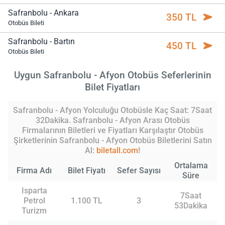
Safranbolu - Ankara
350 TL
Otobüs Bileti
Safranbolu - Bartın
450 TL
Otobüs Bileti
Uygun Safranbolu - Afyon Otobüs Seferlerinin
Bilet Fiyatları
Safranbolu - Afyon Yolculuğu Otobüsle Kaç Saat: 7Saat
32Dakika. Safranbolu - Afyon Arası Otobüs
Firmalarının Biletleri ve Fiyatları Karşılaştır Otobüs
Şirketlerinin Safranbolu - Afyon Otobüs Biletlerini Satın
Al:
biletall.com
!
Ortalama
Firma Adı
Bilet Fiyatı
Sefer Sayısı
Süre
Isparta
7Saat
Petrol
1.100 TL
3
53Dakika
Turizm