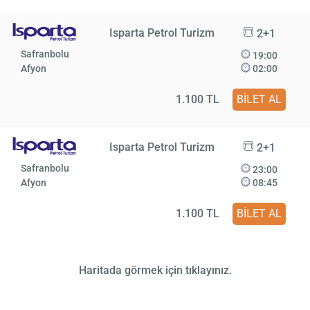
Isparta Petrol Turizm
2+1
Safranbolu
19:00
Afyon
02:00
1.100 TL
BİLET AL
Isparta Petrol Turizm
2+1
Safranbolu
23:00
Afyon
08:45
1.100 TL
BİLET AL
Haritada görmek için tıklayınız.