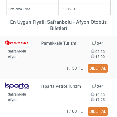
Ortalama Fiyat
1.112 TL
En Uygun Fiyatlı Safranbolu - Afyon Otobüs
Biletleri
Pamukkale Turizm
2+1
Safranbolu
08:30
Afyon
15:00
1.150 TL
BİLET AL
Isparta Petrol Turizm
2+1
Safranbolu
10:30
Afyon
17:25
1.100 TL
BİLET AL