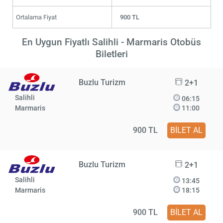
Ortalama Fiyat
900 TL
En Uygun Fiyatlı Salihli - Marmaris Otobüs
Biletleri
Buzlu Turizm
2+1
Salihli
06:15
Marmaris
11:00
900 TL
BİLET AL
Buzlu Turizm
2+1
Salihli
13:45
Marmaris
18:15
900 TL
BİLET AL