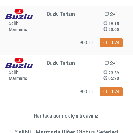
Buzlu Turizm
2+1
Salihli
18:15
Marmaris
23:00
900 TL
BİLET AL
Buzlu Turizm
2+1
Salihli
23:59
Marmaris
05:30
900 TL
BİLET AL
Haritada görmek için tıklayınız.
Salihli - Marmaris Diğer Otobüs Seferleri