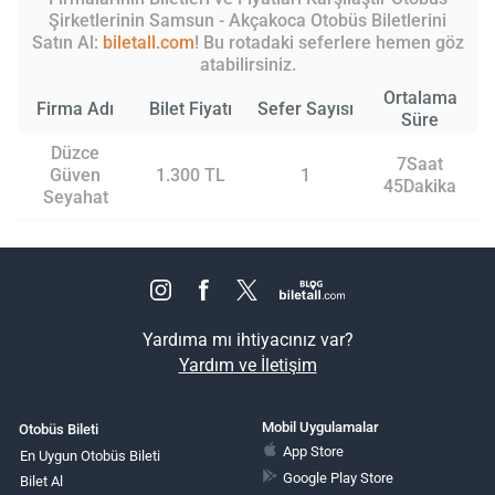
Şirketlerinin Samsun - Akçakoca Otobüs Biletlerini
Satın Al:
biletall.com
! Bu rotadaki seferlere hemen göz
atabilirsiniz.
Ortalama
Firma Adı
Bilet Fiyatı
Sefer Sayısı
Süre
Düzce
7Saat
Güven
1.300 TL
1
45Dakika
Seyahat
Yardıma mı ihtiyacınız var?
Yardım ve İletişim
Mobil Uygulamalar
Otobüs Bileti
App Store
En Uygun Otobüs Bileti
Google Play Store
Bilet Al