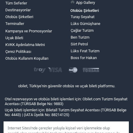
App Gallery
Tüm Seferler
Destinasyonlar
Otobüs Şirketleri
Otobüs Şirketleri
Turay Seyahat
Terminaller
Lüks Gümüşhane
Çağlar Turizm
Kampanya ve Promosyonlar
Ben Turizm
Uçak Bileti
Siirt Petrol
KVKK Aydınlatma Metni
Lüks Fırat Turizm
Çerez Politikası
Boss for Hakan
Otobüs Kullanım Koşulları
obilet, Türkiye'nin güvenilir otobüs ve uçak bileti platformu.
Otel rezervasyon ve otobüs bileti işlemleri için: Obilet.com Turizm Seyahat
Acentası (TÜRSAB Belge No: 9883)
Uçak bileti işlemleri için: Biletall Turizm Seyahat Acentası (TÜRSAB Belge
No: 4443) | (IATA Üyelik No: 88214125)
İnternet Sitesi’nde çerezler yoluyla kişisel veri işlenmekte olup