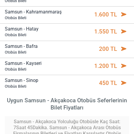
Otobüs Bileti
Samsun - Kahramanmaraş
1.600 TL
Otobüs Bileti
Samsun - Hatay
1.550 TL
Otobüs Bileti
Samsun - Bafra
200 TL
Otobüs Bileti
Samsun - Kayseri
1.200 TL
Otobüs Bileti
Samsun - Sinop
450 TL
Otobüs Bileti
Uygun Samsun - Akçakoca Otobüs Seferlerinin
Bilet Fiyatları
Samsun - Akçakoca Yolculuğu Otobüsle Kaç Saat:
7Saat 45Dakika. Samsun - Akçakoca Arası Otobüs
Firmalarının Biletleri ve Fiyatları Karşılaştır Otobüs