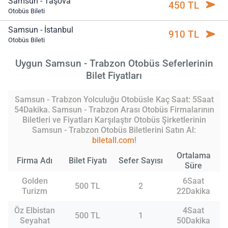
Samsun - Taşova
450 TL
Otobüs Bileti
Samsun - İstanbul
910 TL
Otobüs Bileti
Uygun Samsun - Trabzon Otobüs Seferlerinin
Bilet Fiyatları
Samsun - Trabzon Yolculuğu Otobüsle Kaç Saat: 5Saat
54Dakika. Samsun - Trabzon Arası Otobüs Firmalarının
Biletleri ve Fiyatları Karşılaştır Otobüs Şirketlerinin
Samsun - Trabzon Otobüs Biletlerini Satın Al:
biletall.com
!
Ortalama
Firma Adı
Bilet Fiyatı
Sefer Sayısı
Süre
Golden
6Saat
500 TL
2
Turizm
22Dakika
Öz Elbistan
4Saat
500 TL
1
Seyahat
50Dakika