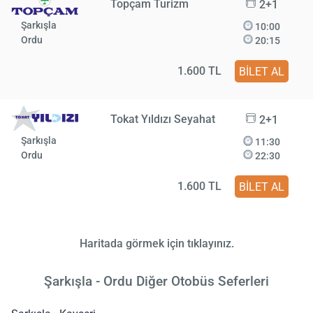
Topçam Turizm
2+1
Şarkışla
10:00
Ordu
20:15
1.600 TL
BİLET AL
Tokat Yıldızı Seyahat
2+1
Şarkışla
11:30
Ordu
22:30
1.600 TL
BİLET AL
Haritada görmek için tıklayınız.
Şarkışla - Ordu Diğer Otobüs Seferleri