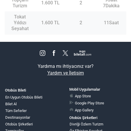
1.600 TL
2
Turizm
7Dakika
Tokat
Yıldızı
1.600 TL
2
11Saat
Seyahat
Yardıma mı ihtiyacınız var?
Yardım ve İletişim
Mobil Uygulamalar
Otobüs Bileti
App Store
En Uygun Otobüs Bileti
Google Play Store
Bilet Al
App Gallery
Tüm Seferler
Destinasyonlar
Otobüs Şirketleri
Otobüs Şirketleri
Divriği Özlem Turizm
Terminaller
Öz Elbistan Seyahat