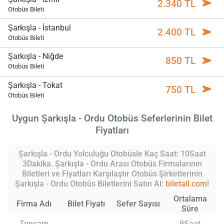
2.340 TL
Otobüs Bileti
Şarkışla - İstanbul
2.400 TL
Otobüs Bileti
Şarkışla - Niğde
850 TL
Otobüs Bileti
Şarkışla - Tokat
750 TL
Otobüs Bileti
Uygun Şarkışla - Ordu Otobüs Seferlerinin Bilet
Fiyatları
Şarkışla - Ordu Yolculuğu Otobüsle Kaç Saat: 10Saat
3Dakika. Şarkışla - Ordu Arası Otobüs Firmalarının
Biletleri ve Fiyatları Karşılaştır Otobüs Şirketlerinin
Şarkışla - Ordu Otobüs Biletlerini Satın Al:
biletall.com
!
Ortalama
Firma Adı
Bilet Fiyatı
Sefer Sayısı
Süre
Topçam
9Saat