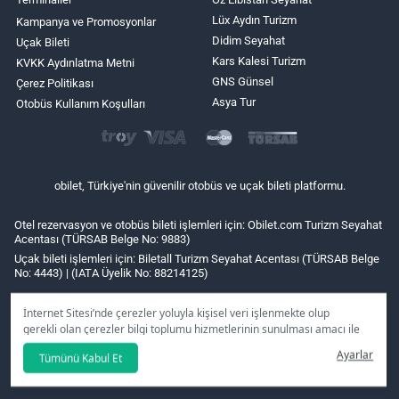
Lüx Aydın Turizm
Kampanya ve Promosyonlar
Didim Seyahat
Uçak Bileti
Kars Kalesi Turizm
KVKK Aydınlatma Metni
GNS Günsel
Çerez Politikası
Asya Tur
Otobüs Kullanım Koşulları
obilet, Türkiye'nin güvenilir otobüs ve uçak bileti platformu.
Otel rezervasyon ve otobüs bileti işlemleri için: Obilet.com Turizm Seyahat
Acentası (TÜRSAB Belge No: 9883)
Uçak bileti işlemleri için: Biletall Turizm Seyahat Acentası (TÜRSAB Belge
No: 4443) | (IATA Üyelik No: 88214125)
İnternet Sitesi’nde çerezler yoluyla kişisel veri işlenmekte olup
gerekli olan çerezler bilgi toplumu hizmetlerinin sunulması amacı ile
kullanılmaktadır. Tercihleriniz doğrultusunda size özel
Ayarlar
Tümünü Kabul Et
kişiselleştirilmiş çerezleri ve özel kampanyaları
reddet
seçeneğine
tıklamanız halinde kullanımınıza sunamayacağız.
Aydınlatma Metni
’mizi lütfen inceleyiniz.