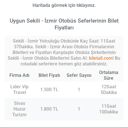
Haritada görmek için tıklayınız.
Uygun Sekili - İzmir Otobüs Seferlerinin Bilet
Fiyatları
Sekili - İzmir Yolculuğu Otobüsle Kaç Saat: 11Saat
37Dakika. Sekili - İzmir Arası Otobüs Firmalarının
Biletleri ve Fiyatları Karşılaştır Otobüs Şirketlerinin
Sekili - İzmir Otobüs Biletlerini Satın Al:
biletall.com
! Bu
rotadaki seferlere hemen göz atabilirsiniz.
Ortalama
Firma Adı
Bilet Fiyatı
Sefer Sayısı
Süre
Lider Vip
12Saat
1.500 TL
1
Travel
5Dakika
Sivas
11Saat
Huzur
1.800 TL
1
10Dakika
Turizm