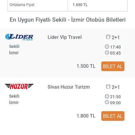
Ortalama Fiyat
1.650 TL
En Uygun Fiyatlı Sekili - İzmir Otobüs Biletleri
Lider Vip Travel
2+1
Sekili
17:40
İzmir
05:45
1.500 TL
BİLET AL
Sivas Huzur Turizm
2+1
Sekili
21:50
İzmir
09:00
1.800 TL
BİLET AL