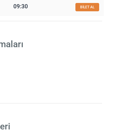
09:30
BİLET AL
maları
eri