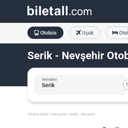
Otobüs
Uçak
Ote
Serik - Nevşehir Otob
Nereden
Otobüs Bileti
Nevşehir
Serik - Nevşehir