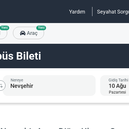
Yardım
Seyahat Sorg
Yeni
Yeni
l
Araç
üs Bileti
Nereye
Gidiş Tarihi
10
Ağu
Pazartesi