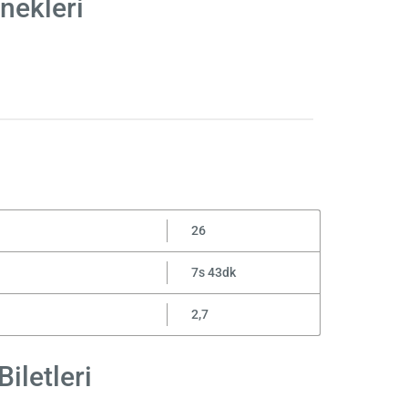
nekleri
26
7s 43dk
2,7
iletleri