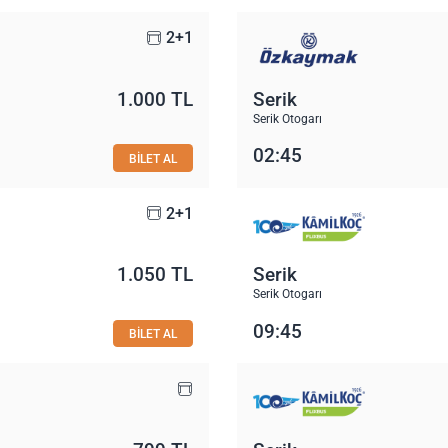
2+1
1.000 TL
Serik
Serik Otogarı
02:45
BİLET AL
2+1
1.050 TL
Serik
Serik Otogarı
09:45
BİLET AL