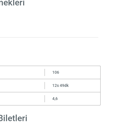
nekleri
106
12s 49dk
4,6
iletleri