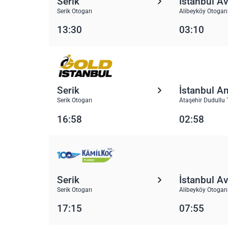
Serik
İstanbul A
Serik Otogarı
Alibeyköy Otogarı
13:30
03:10
Serik
İstanbul A
Serik Otogarı
Ataşehir Dudullu 
16:58
02:58
Serik
İstanbul A
Serik Otogarı
Alibeyköy Otogarı
17:15
07:55