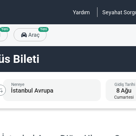
Yardım
Seyahat Sorg
Yeni
Yeni
l
Araç
üs Bileti
Nereye
Gidiş Tarihi
8
Ağu
Cumartesi