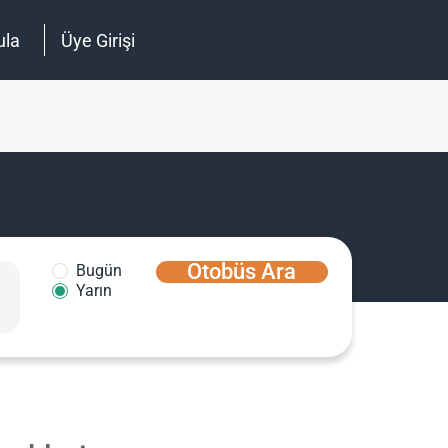
ula
Üye Girişi
Otobüs Ara
Bugün
Yarın