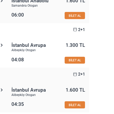
İstanbul Anadolu
1.600 TL
Samandıra Otogarı
06:00
BİLET AL
2+1
İstanbul Avrupa
1.300 TL
Alibeyköy Otogarı
04:08
BİLET AL
2+1
İstanbul Avrupa
1.600 TL
Alibeyköy Otogarı
04:35
BİLET AL