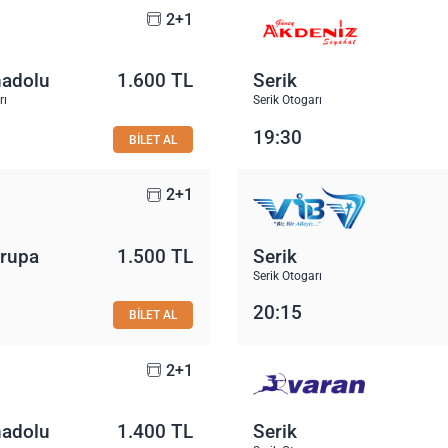
2+1
nadolu
1.600 TL
Serik
rı
Serik Otogarı
19:30
BİLET AL
2+1
vrupa
1.500 TL
Serik
Serik Otogarı
20:15
BİLET AL
2+1
nadolu
1.400 TL
Serik