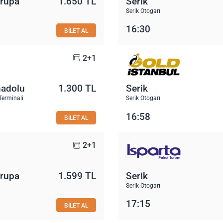
vrupa
1.650 TL
Serik
Serik Otogarı
16:30
BİLET AL
2+1
nadolu
1.300 TL
Serik
Terminali
Serik Otogarı
16:58
BİLET AL
2+1
vrupa
1.599 TL
Serik
Serik Otogarı
17:15
BİLET AL