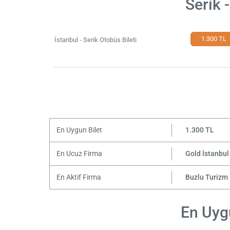
Serik 
1.300 TL
İstanbul - Serik Otobüs Bileti
En Uygun Bilet
1.300 TL
En Ucuz Firma
Gold İstanbul
En Aktif Firma
Buzlu Turizm
En Uygu