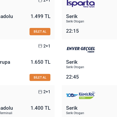
2+1
nadolu
1.499 TL
Serik
Serik Otogarı
22:15
BİLET AL
2+1
vrupa
1.650 TL
Serik
Serik Otogarı
22:45
BİLET AL
2+1
nadolu
1.400 TL
Serik
Terminali
Serik Otogarı