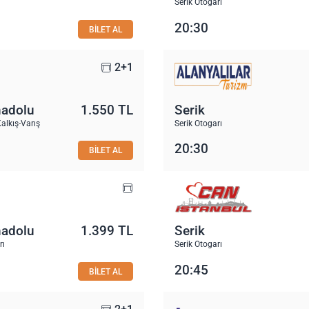
Serik Otogarı
20:30
BİLET AL
2+1
nadolu
1.550 TL
Serik
alkış-Varış
Serik Otogarı
20:30
BİLET AL
nadolu
1.399 TL
Serik
rı
Serik Otogarı
20:45
BİLET AL