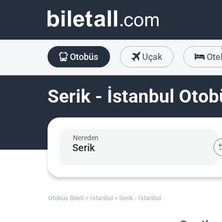
Otobüs
Uçak
Ote
Serik - İstanbul Otob
Nereden
Otobüs Bileti
İstanbul
Serik - İstanbul