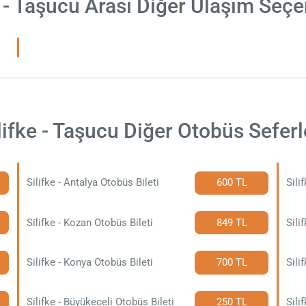
e - Taşucu Arası Diğer Ulaşım Seçe
lifke - Taşucu Diğer Otobüs Seferl
Silifke - Antalya Otobüs Bileti
600 TL
Sili
Silifke - Kozan Otobüs Bileti
849 TL
Sili
Silifke - Konya Otobüs Bileti
700 TL
Silifke - Büyükeceli Otobüs Bileti
250 TL
Sili