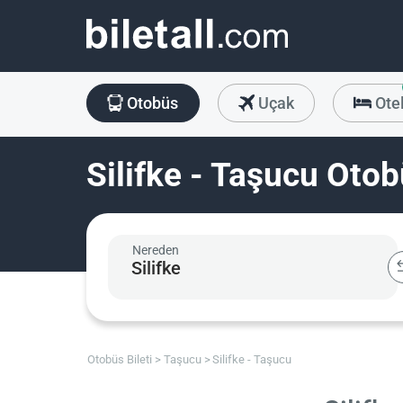
Otobüs
Uçak
Ote
Silifke - Taşucu Otob
Nereden
Otobüs Bileti
Taşucu
Silifke - Taşucu