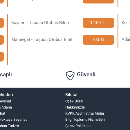
Kayseri - Taşucu Otobüs Bileti
1.100 TL
Kızı
Manavgat - Taşucu Otobüs Bileti
700 TL
Adan
saplı
Güvenli
rketleri
Biletall
Seyahat
Uçak Bileti
m Adana
Hakkımızda
hat
KVKK Aydınlatma Metni
Noktaya Seyahat
Bilgi Toplumu Hizmetleri
ahan Turizm
Çerez Politikası