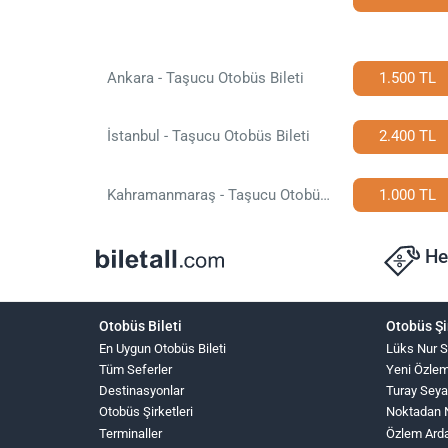
Ankara - Taşucu Otobüs Bileti
1.500 TL
İstanbul - Taşucu Otobüs Bileti
2.400 TL
Kahramanmaraş - Taşucu Otobüs Bileti
1.000 TL
He
Otobüs Bileti
Otobüs Şi
En Uygun Otobüs Bileti
Lüks Nur 
Tüm Seferler
Yeni Özle
Destinasyonlar
Turay Seya
Otobüs Şirketleri
Noktadan 
Terminaller
Özlem Ard