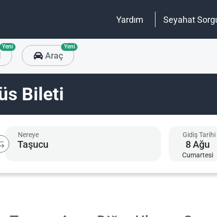
Yardım
Seyahat Sorg
Yeni
Yeni
l
Araç
üs Bileti
Nereye
Gidiş Tarihi
8
Ağu
Cumartesi