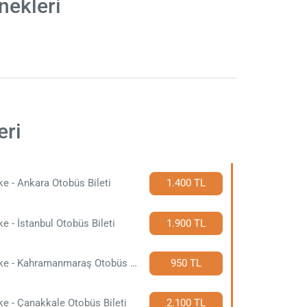
nekleri
eri
fke - Ankara Otobüs Bileti
1.400 TL
fke - İstanbul Otobüs Bileti
1.900 TL
Silifke - Kahramanmaraş Otobüs Bileti
950 TL
fke - Çanakkale Otobüs Bileti
2.100 TL