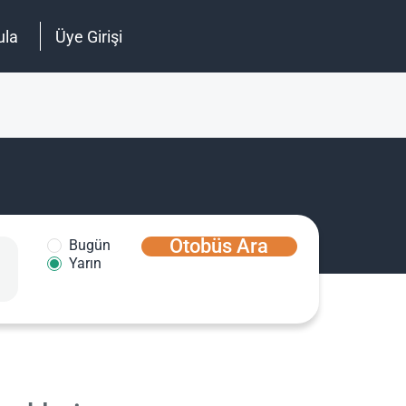
ula
Üye Girişi
Otobüs Ara
Bugün
Yarın