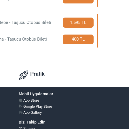
ltepe - Taşucu Otobüs Bileti
1.695 TL
a - Taşucu Otobüs Bileti
400 TL
Pratik
Mobil Uygulamalar
App Store
Google Play Store
App Gallery
Bizi Takip Edin
Twitter