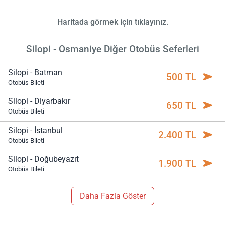
Haritada görmek için tıklayınız.
Silopi - Osmaniye Diğer Otobüs Seferleri
Silopi - Batman
500 TL
Otobüs Bileti
Silopi - Diyarbakır
650 TL
Otobüs Bileti
Silopi - İstanbul
2.400 TL
Otobüs Bileti
Silopi - Doğubeyazıt
1.900 TL
Otobüs Bileti
Daha Fazla Göster