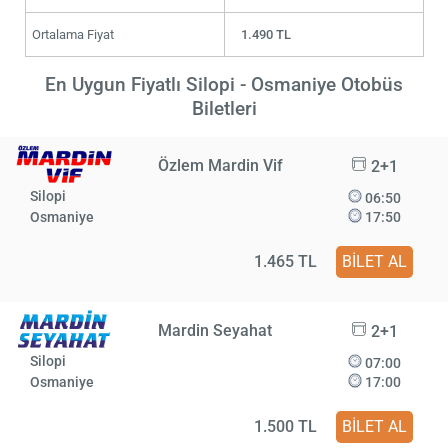
Ortalama Fiyat
1.490 TL
En Uygun Fiyatlı Silopi - Osmaniye Otobüs
Biletleri
Özlem Mardin Vif
2+1
Silopi
06:50
Osmaniye
17:50
1.465 TL
BİLET AL
Mardin Seyahat
2+1
Silopi
07:00
Osmaniye
17:00
1.500 TL
BİLET AL