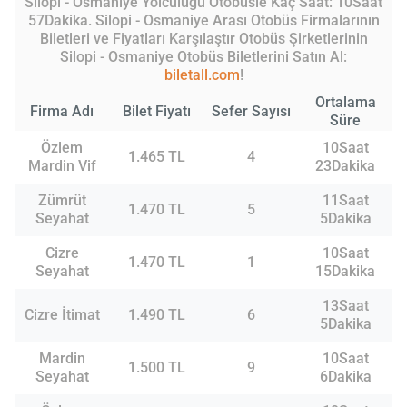
Silopi - Osmaniye Yolculuğu Otobüsle Kaç Saat: 10Saat
57Dakika. Silopi - Osmaniye Arası Otobüs Firmalarının
Biletleri ve Fiyatları Karşılaştır Otobüs Şirketlerinin
Silopi - Osmaniye Otobüs Biletlerini Satın Al:
biletall.com
!
Ortalama
Firma Adı
Bilet Fiyatı
Sefer Sayısı
Süre
Özlem
10Saat
1.465 TL
4
Mardin Vif
23Dakika
Zümrüt
11Saat
1.470 TL
5
Seyahat
5Dakika
Cizre
10Saat
1.470 TL
1
Seyahat
15Dakika
13Saat
Cizre İtimat
1.490 TL
6
5Dakika
Mardin
10Saat
1.500 TL
9
Seyahat
6Dakika