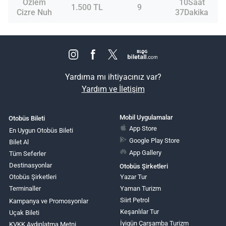
Özlem
10Saat
1.500 TL
9
Cizre Nuh
37Dakika
Yardıma mı ihtiyacınız var?
Yardım ve İletişim
Mobil Uygulamalar
Otobüs Bileti
App Store
En Uygun Otobüs Bileti
Google Play Store
Bilet Al
App Gallery
Tüm Seferler
Destinasyonlar
Otobüs Şirketleri
Otobüs Şirketleri
Yazar Tur
Terminaller
Yaman Turizm
Siirt Petrol
Kampanya ve Promosyonlar
Keşanlılar Tur
Uçak Bileti
İyigün Çarşamba Turizm
KVKK Aydınlatma Metni