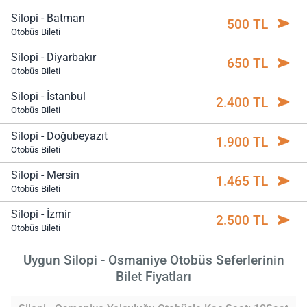
Silopi - Batman
500 TL
Otobüs Bileti
Silopi - Diyarbakır
650 TL
Otobüs Bileti
Silopi - İstanbul
2.400 TL
Otobüs Bileti
Silopi - Doğubeyazıt
1.900 TL
Otobüs Bileti
Silopi - Mersin
1.465 TL
Otobüs Bileti
Silopi - İzmir
2.500 TL
Otobüs Bileti
Uygun Silopi - Osmaniye Otobüs Seferlerinin
Bilet Fiyatları