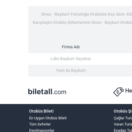
Sivas - Bayburt Yolculuğu Otobüsle Kaç Saat: 6Saa
Karşılaştır Otobüs Şirketlerinin Sivas - Bayburt Otobüs
Firma Adı
Lüks Bayburt Seyahat
Yeni As Bayburt
He
Otobüs Bileti
Otobüs Şi
En Uygun Otobüs Bileti
Çağlar Tur
Tüm Seferler
Varan Turi
Destinasyonlar
Esadaş Tu