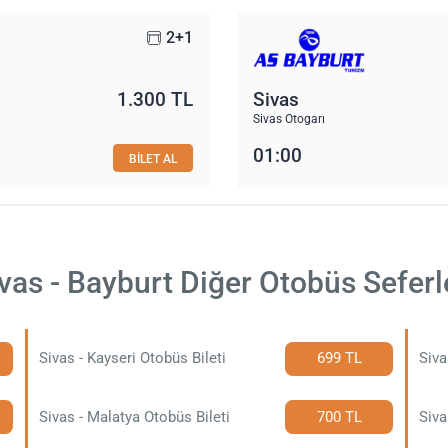
2+1
1.300 TL
Sivas
Sivas Otogarı
01:00
BİLET AL
vas - Bayburt Diğer Otobüs Seferl
Sivas - Kayseri Otobüs Bileti
699 TL
Siva
Sivas - Malatya Otobüs Bileti
700 TL
Siva