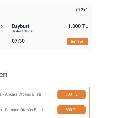
2+1
Bayburt
1.300 TL
Bayburt Otogarı
07:30
BİLET AL
eri
s - Ankara Otobüs Bileti
700 TL
s - Samsun Otobüs Bileti
800 TL