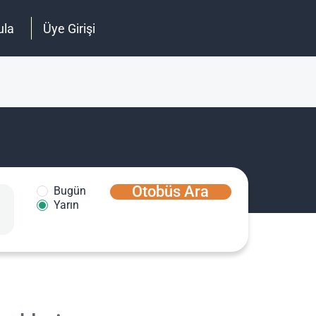
ula
Üye Girişi
Otobüs Ara
Bugün
Yarın