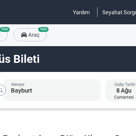
Yardım
Seyahat Sorg
Yeni
Yeni
l
Araç
s Bileti
Nereye
Gidiş Tarihi
8
Ağu
Cumartesi