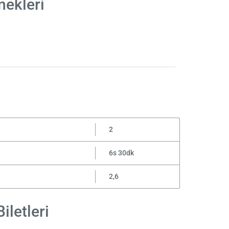
nekleri
2
6s 30dk
2,6
iletleri