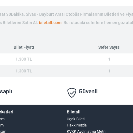
t 30Dakika. Sivas - Bayburt Arası Otobüs Firmalarının Biletleri ve Fiya
 Biletlerini Satın Al:
biletall.com
! Bu rotadaki seferlere hemen göz atab
Bilet Fiyatı
Sefer Sayısı
1.300 TL
1
1.300 TL
1
saplı
Güvenli
rketleri
Biletall
izm
Uçak Bileti
zm
Hakkımızda
rizm
KVKK Aydınlatma Metni