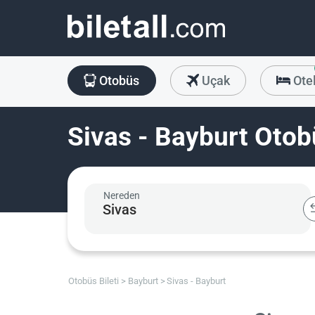
Otobüs
Uçak
Ote
Sivas - Bayburt Otobü
Nereden
Otobüs Bileti
Bayburt
Sivas - Bayburt