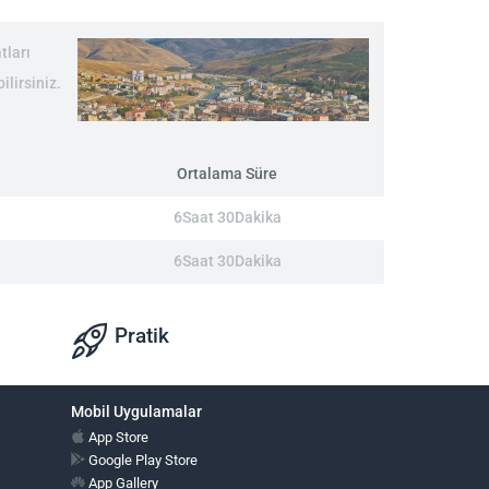
tları
ilirsiniz.
Ortalama Süre
6Saat 30Dakika
6Saat 30Dakika
Pratik
Mobil Uygulamalar
App Store
Google Play Store
App Gallery