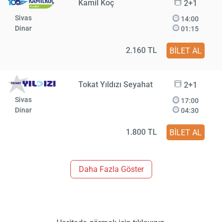
Kamil Koç
2+1
Sivas
14:00
Dinar
01:15
2.160 TL
BİLET AL
Tokat Yıldızı Seyahat
2+1
Sivas
17:00
Dinar
04:30
1.800 TL
BİLET AL
Daha Fazla Göster