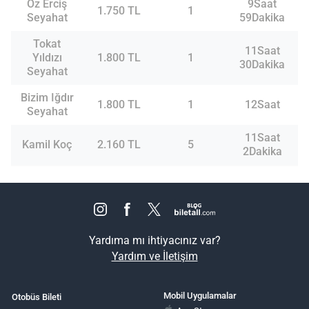
Öz Erciş
9Saat
1.750 TL
1
Seyahat
59Dakika
Tokat
11Saat
Yıldızı
1.800 TL
1
30Dakika
Seyahat
Bizim Iğdır
1.800 TL
1
12Saat
Seyahat
11Saat
Kamil Koç
2.160 TL
5
2Dakika
Yardıma mı ihtiyacınız var?
Yardım ve İletişim
Mobil Uygulamalar
Otobüs Bileti