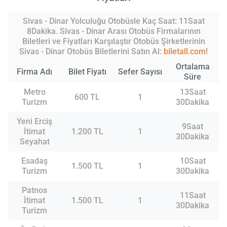
Sivas - Dinar Yolculuğu Otobüsle Kaç Saat: 11Saat
8Dakika. Sivas - Dinar Arası Otobüs Firmalarının
Biletleri ve Fiyatları Karşılaştır Otobüs Şirketlerinin
Sivas - Dinar Otobüs Biletlerini Satın Al:
biletall.com
!
Ortalama
Firma Adı
Bilet Fiyatı
Sefer Sayısı
Süre
Metro
13Saat
600 TL
1
Turizm
30Dakika
Yeni Erciş
9Saat
İtimat
1.200 TL
1
30Dakika
Seyahat
Esadaş
10Saat
1.500 TL
1
Turizm
30Dakika
Patnos
11Saat
İtimat
1.500 TL
1
30Dakika
Turizm