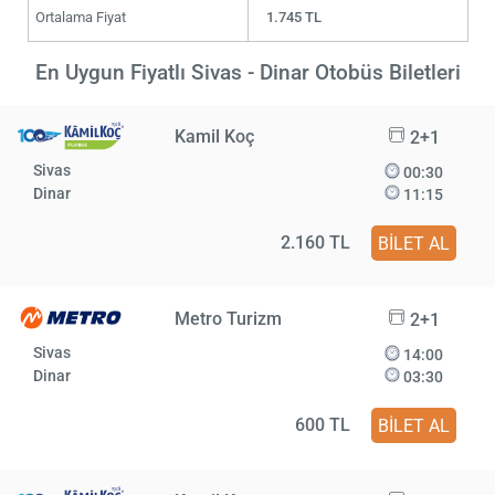
Ortalama Fiyat
1.745 TL
En Uygun Fiyatlı Sivas - Dinar Otobüs Biletleri
Kamil Koç
2+1
Sivas
00:30
Dinar
11:15
2.160 TL
BİLET AL
Metro Turizm
2+1
Sivas
14:00
Dinar
03:30
600 TL
BİLET AL