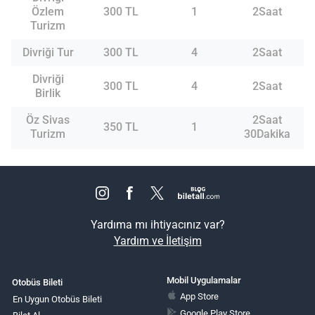
Özlem
300 TL
1
2Saat
Turizm
Divriği Tur
300 TL
4
2Saat
Divriği
300 TL
4
2Saat
Birlik
Öz Sivas
2Saat
350 TL
1
Turizm
30Dakika
Yardıma mı ihtiyacınız var?
Yardım ve İletişim
Mobil Uygulamalar
Otobüs Bileti
App Store
En Uygun Otobüs Bileti
Google Play Store