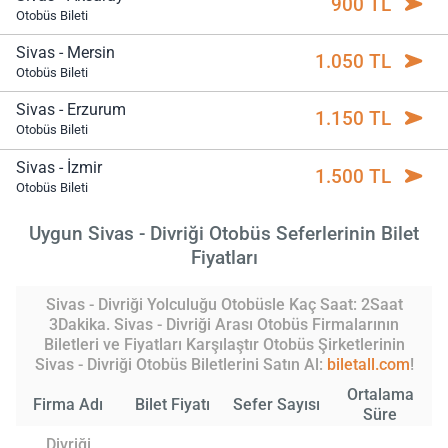
900 TL
Otobüs Bileti
Sivas - Mersin
1.050 TL
Otobüs Bileti
Sivas - Erzurum
1.150 TL
Otobüs Bileti
Sivas - İzmir
1.500 TL
Otobüs Bileti
Uygun Sivas - Divriği Otobüs Seferlerinin Bilet
Fiyatları
Sivas - Divriği Yolculuğu Otobüsle Kaç Saat: 2Saat
3Dakika. Sivas - Divriği Arası Otobüs Firmalarının
Biletleri ve Fiyatları Karşılaştır Otobüs Şirketlerinin
Sivas - Divriği Otobüs Biletlerini Satın Al:
biletall.com
!
Ortalama
Firma Adı
Bilet Fiyatı
Sefer Sayısı
Süre
Divriği