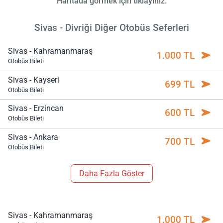
Haritada görmek için tıklayınız.
Sivas - Divriği Diğer Otobüs Seferleri
Sivas - Kahramanmaraş
1.000 TL
Otobüs Bileti
Sivas - Kayseri
699 TL
Otobüs Bileti
Sivas - Erzincan
600 TL
Otobüs Bileti
Sivas - Ankara
700 TL
Otobüs Bileti
Daha Fazla Göster
Sivas - Kahramanmaraş
1.000 TL