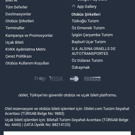
Bilet Al
App Gallery
Tüm Seferler
Destinasyonlar
Otobüs Şirketleri
Otobüs Şirketleri
Türkoğlu Turizm
Terminaller
Öz Ermenek Turizm
İyigün Çarşamba Turizm
Kampanya ve Promosyonlar
Bayburt Uçar Turizm
Uçak Bileti
S.A. ALSINA GRAELLS DE
KVKK Aydınlatma Metni
AUTOTRANSPORTES
Çerez Politikası
Öz Gülaras Turizm
Otobüs Kullanım Koşulları
Özkaymak
obilet, Türkiye'nin güvenilir otobüs ve uçak bileti platformu.
Otel rezervasyon ve otobüs bileti işlemleri için: Obilet.com Turizm Seyahat
Acentası (TÜRSAB Belge No: 9883)
Uçak bileti işlemleri için: Biletall Turizm Seyahat Acentası (TÜRSAB Belge
No: 4443) | (IATA Üyelik No: 88214125)