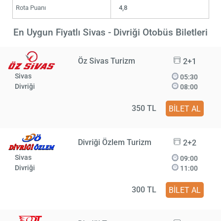
Rota Puanı
4,8
En Uygun Fiyatlı Sivas - Divriği Otobüs Biletleri
Öz Sivas Turizm
2+1
Sivas
05:30
Divriği
08:00
350 TL
BİLET AL
Divriği Özlem Turizm
2+2
Sivas
09:00
Divriği
11:00
300 TL
BİLET AL