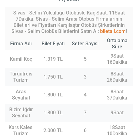
Sivas - Selim Yolculuğu Otobüsle Kaç Saat: 11Saat
7Dakika. Sivas - Selim Arası Otobüs Firmalarının
Biletleri ve Fiyatları Karşılaştır Otobüs Şirketlerinin
Sivas - Selim Otobüs Biletlerini Satın Al:
biletall.com
!
Ortalama
Firma Adı
Bilet Fiyatı
Sefer Sayısı
Süre
9Saat
Kamil Koç
1.319 TL
5
16Dakika
Turgutreis
8Saat
1.750 TL
3
Turizm
26Dakika
Aras
8Saat
1.800 TL
4
Seyahat
37Dakika
Bizim Iğdır
1.800 TL
7
9Saat
Seyahat
Kars Kalesi
18Saat
2.000 TL
6
Turizm
10Dakika