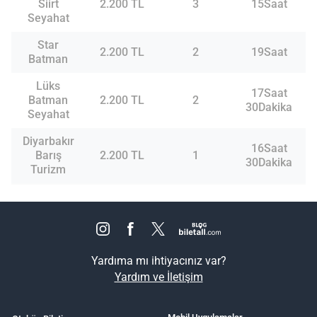
Siirt
2.200 TL
3
15Saat
Seyahat
Star
2.200 TL
2
19Saat
Batman
Lüks
17Saat
Batman
2.200 TL
2
30Dakika
Seyahat
Diyarbakır
16Saat
Barış
2.200 TL
1
30Dakika
Turizm
Yardıma mı ihtiyacınız var?
Yardım ve İletişim