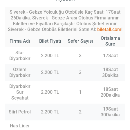
Siverek - Gebze Yolculuğu Otobüsle Kaç Saat: 17Saat
26Dakika. Siverek - Gebze Arası Otobüs Firmalarının
Biletleri ve Fiyatları Karşılaştır Otobüs Şirketlerinin
Siverek - Gebze Otobüs Biletlerini Satın Al:
biletall.com
!
Ortalama
Firma Adı
Bilet Fiyatı
Sefer Sayısı
Süre
Star
2.200 TL
3
17Saat
Diyarbakır
Özlem
18Saat
2.200 TL
3
Diyarbakır
3Dakika
Diyarbakır
18Saat
Sur
2.200 TL
1
20Dakika
Seyahat
19Saat
Siirt Petrol
2.200 TL
2
30Dakika
Has Lider