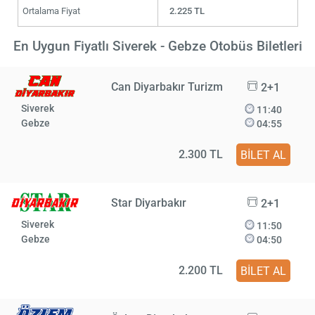
Ortalama Fiyat
2.225 TL
En Uygun Fiyatlı Siverek - Gebze Otobüs Biletleri
Can Diyarbakır Turizm
2+1
Siverek
11:40
Gebze
04:55
2.300 TL
BİLET AL
Star Diyarbakır
2+1
Siverek
11:50
Gebze
04:50
2.200 TL
BİLET AL