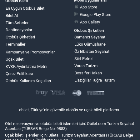
Mobil Uygulamalar
Otobüs Bileti
App Store
En Uygun Otobüs Bileti
Google Play Store
Bilet Al
App Gallery
Tüm Seferler
Destinasyonlar
Otobüs Şirketleri
Otobüs Şirketleri
Samancı Seyahat
Terminaller
Lüks Gümüşhane
Öz Elbistan Seyahat
Kampanya ve Promosyonlar
Siirt Petrol
Uçak Bileti
Varan Turizm
KVKK Aydınlatma Metni
Boss for Hakan
Çerez Politikası
Elazığlılar Tuğra Turizm
Otobüs Kullanım Koşulları
obilet, Türkiye'nin güvenilir otobüs ve uçak bileti platformu.
Otel rezervasyon ve otobüs bileti işlemleri için: Obilet.com Turizm Seyahat
Acentası (TÜRSAB Belge No: 9883)
Uçak bileti işlemleri için: Biletall Turizm Seyahat Acentası (TÜRSAB Belge